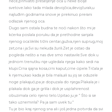
neće,prihvatiti preseljenje oca u neke bolje
svetove.Iako tada mlada devojčica,devojčurak,u
najluđim godinama snove je prekinuo prerani
odlazak njenog oca.
Dugo sam ostala budna te noći nakon što mi je
kćerka poslala poruku da je prethodne sanjala
njenog oca.Veliki tržni centar,gužva,njen suprug,moj
zet,ona i ja.Svi su nekuda žurili.Zet je ostao da
pogleda nešto a nas dve smo nastavile.Sve dok u
jednom trenutku nije ugledala njega kako sedi na
klupi.Crna sjajna kosa,crni kaput,crne cipele.Trčala je
k njemu,kao kada je bila mala,ali su joj se oduzele
noge plakajući,pa je dopuzala do njega.Plakala je i
plakala dok ga je grlila i dok je usplahirenost
obuzimala celo njeno telo.Upitao ju je ” Što si se
tako uznemirila? Pa ja sam uvek tu.”
Tu je bio kraj njenog sna ali i još jedna potvrda da svi