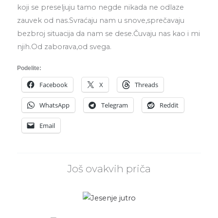
koji se preseljuju tamo negde nikada ne odlaze
zauvek od nas.Svraćaju nam u snove,sprečavaju
bezbroj situacija da nam se dese.Čuvaju nas kao i mi
njih.Od zaborava,od svega.
Podelite:
Facebook
X
Threads
WhatsApp
Telegram
Reddit
Email
Još ovakvih priča