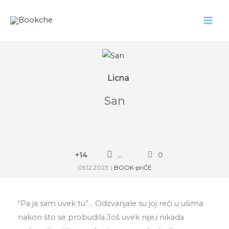
Pređi
na
sadržaj
Licna
San
+14
...
0
05.12.2023.
|
BOOK-priČE
“Pa ja sam uvek tu”… Odzvanjale su joj reči u ušima
nakon što se probudila.Još uvek nije,i nikada