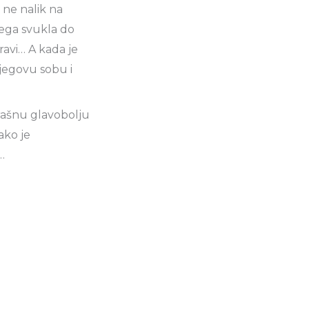
a ne nalik na
jega svukla do
travi… A kada je
njegovu sobu i
trašnu glavobolju
ako je
…