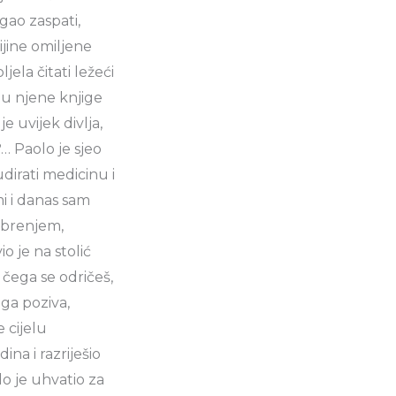
gao zaspati,
ijine omiljene
jela čitati ležeći
a ju njene knjige
e uvijek divlja,
?… Paolo je sjeo
udirati medicinu i
i i danas sam
obrenjem,
 je na stolić
, čega se odričeš,
ga poziva,
e cijelu
na i razriješio
lo je uhvatio za