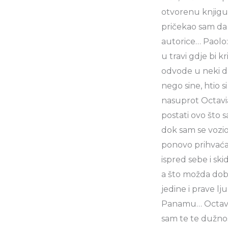
otvorenu knjigu 
pričekao sam da 
autorice… Paolo: 
u travi gdje bi kr
odvode u neki dru
nego sine, htio si
nasuprot Octavia 
postati ovo što 
dok sam se vozi
ponovo prihvaćam
ispred sebe i ski
a što možda dob
jedine i prave lj
Panamu… Octavio:
sam te te dužnos