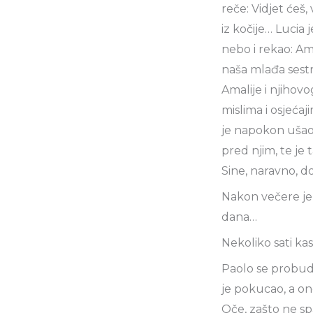
reče: Vidjet ćeš, 
iz kočije… Lucia 
nebo i rekao: Am
naša mlađa sestra
Amalije i njihovo
mislima i osjećaj
je napokon ušao u
pred njim, te je
Sine, naravno, d
Nakon večere je 
dana…
Nekoliko sati kas
Paolo se probudio
je pokucao, a ond
Oče, zašto ne spa