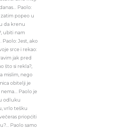
 danas… Paolo:
e zatim popeo u
ašu da krenu
, ubiti nam
… Paolo: Jest, ako
voje srce i rekao:
pravim jak pred
 što si rekla?,
 da mislim, nego
ca obitelji je
eg nema… Paolo je
ju odluku
u, vrlo tešku
ečeras priopćiti
selu?… Paolo samo