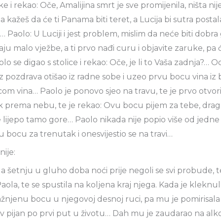
e i rekao: Oče, Amalijina smrt je sve promijenila, ništa nij
ada kažeš da će ti Panama biti teret, a Lucija bi sutra posta
 Paolo: U Luciji i jest problem, mislim da neće biti dobra
baju malo vježbe, a ti prvo nađi curu i objavite zaruke, p
lo se digao s stolice i rekao: Oče, je li to Vaša zadnja?… Oc
z pozdrava otišao iz radne sobe i uzeo prvu bocu vina iz 
com vina… Paolo je ponovo sjeo na travu, te je prvo otvor
k prema nebu, te je rekao: Ovu bocu pijem za tebe, drag
 lijepo tamo gore… Paolo nikada nije popio više od jedne č
lu bocu za trenutak i onesvijestio se na travi…
nije:
la šetnju u gluho doba noći prije negoli se svi probude, t
ola, te se spustila na koljena kraj njega. Kada je kleknul
ražnjenu bocu u njegovoj desnoj ruci, pa mu je pomirisala 
v pijan po prvi put u životu… Dah mu je zaudarao na alk