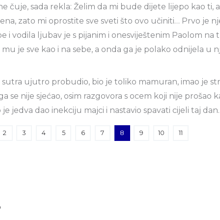
 ne čuje, sada rekla: Želim da mi bude dijete lijepo kao ti, 
a, zato mi oprostite sve sveti što ovo učiniti… Prvo je n
be i vodila ljubav je s pijanim i onesviještenim Paolom na 
a mu je sve kao i na sebe, a onda ga je polako odnijela u 
sutra ujutro probudio, bio je toliko mamuran, imao je s
a se nije sjećao, osim razgovora s ocem koji nije prošao k
e jedva dao inekciju majci i nastavio spavati cijeli taj dan
2
3
4
5
6
7
8
9
10
11
p