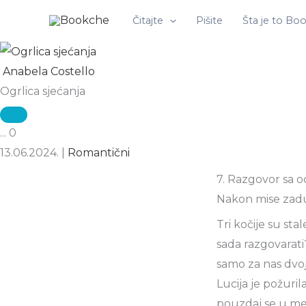
Pređi
Čitajte
Pišite
Šta je to Bo
na
sadržaj
Anabela Costello
Ogrlica sjećanja
...
0
13.06.2024.
|
Romantični
7. Razgovor sa 
Nakon mise zadu
Tri kočije su sta
sada razgovarati?
samo za nas dvoj
Lucija je požuril
pouzdaj se u men