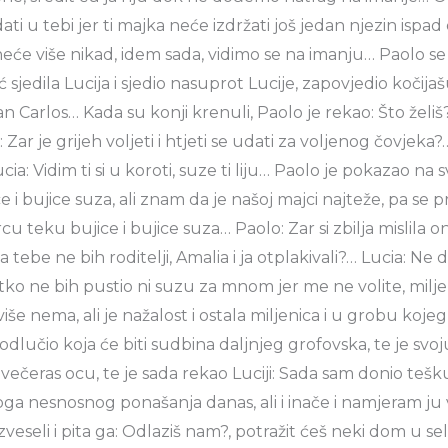
i u tebi jer ti majka neće izdržati još jedan njezin ispad
neće više nikad, idem sada, vidimo se na imanju… Paolo s
ć sjedila Lucija i sjedio nasuprot Lucije, zapovjedio kočij
 Carlos… Kada su konji krenuli, Paolo je rekao: Što želiš?
: Zar je grijeh voljeti i htjeti se udati za voljenog čovjeka?
ia: Vidim ti si u koroti, suze ti liju… Paolo je pokazao na s
 i bujice suza, ali znam da je našoj majci najteže, pa se 
u teku bujice i bujice suza… Paolo: Zar si zbilja mislila ono
da tebe ne bih roditelji, Amalia i ja otplakivali?… Lucia: Ne
ko ne bih pustio ni suzu za mnom jer me ne volite, miljeni
više nema, ali je nažalost i ostala miljenica i u grobu koj
dlučio koja će biti sudbina daljnjeg grofovska, te je svo
 večeras ocu, te je sada rekao Luciji: Sada sam donio tešk
a nesnosnog ponašanja danas, ali i inače i namjeram ju v
zveseli i pita ga: Odlaziš nam?, potražit ćeš neki dom u 