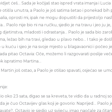
vidjet ćeš… Sada je kočijaš stao ispred vrata imanja i Lucia 
je otišla unutra, a Paolo je još satima šetao i ponekad bi
alia, oprosti mi, ipak ne mogu dopustiti da prijestoljo nas
… Paolo nije bio ni na ručku, sjedio je na travu i jeo ju je,
g djetinstva, mladosti i odrastanja… Paolo je sada bio zaro
ima, ležao bih na travi, gledao u plavo nebo… I tako je došl
 kuću i sjeo je na svoje mjesto u blagavaonici i počeo je j
 tada pitao Octavia: Oče, možemo li razgovarati poslije več
ok ispratimo Martina…
Martin još ostao, a Paolo je otišao spavati, osjećao se u
nije:
 oko 23 sata, digao se sa kreveta, te vidio da u radnoj sobi
a je čuo Octavijev glas koji je govorio: Naprijed… Paolo j
vate?.. Octavio je sjedio uz svijeću, imao naočale za čitan