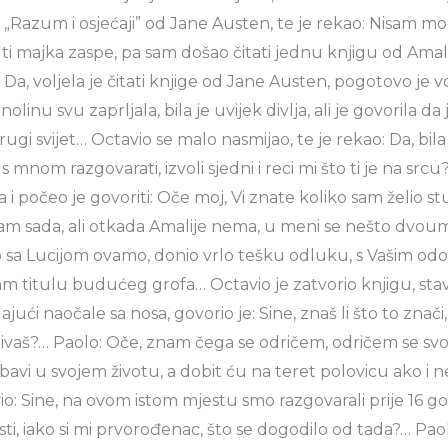
„Razum i osjećaji” od Jane Austen, te je rekao: Nisam mo
ti majka zaspe, pa sam došao čitati jednu knjigu od Amal
Da, voljela je čitati knjige od Jane Austen, pogotovo je vol
inolinu svu zaprljala, bila je uvijek divlja, ali je govorila d
gi svijet… Octavio se malo nasmijao, te je rekao: Da, bila j
 s mnom razgovarati, izvoli sjedni i reci mi što ti je na srcu
i počeo je govoriti: Oče moj, Vi znate koliko sam želio st
sam sada, ali otkada Amalije nema, u meni se nešto dvoum
o sa Lucijom ovamo, donio vrlo tešku odluku, s Vašim od
 titulu budućeg grofa… Octavio je zatvorio knjigu, stavio
dajući naočale sa nosa, govorio je: Sine, znaš li što to znači
ivaš?… Paolo: Oče, znam čega se odričem, odričem se svo
ubavi u svojem životu, a dobit ću na teret polovicu ako i n
 Sine, na ovom istom mjestu smo razgovarali prije 16 godi
ti, iako si mi prvorođenac, što se dogodilo od tada?… Pao