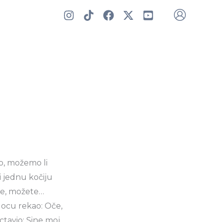
ko, možemo li
i jednu kočiju
ade, možete…
a ocu rekao: Oče,
tavio: Sine moj,