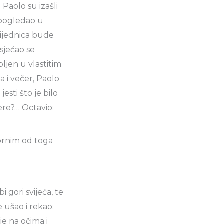
i Paolo su izašli
h pogledao u
lijednica bude
 sjećao se
bljen u vlastitim
a i večer, Paolo
esti što je bilo
ere?… Octavio:
mornim od toga
 gori svijeća, te
e ušao i rekao:
je na očima i