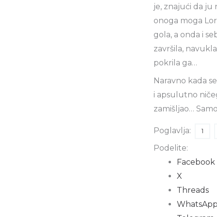
je, znajući da ju
onoga moga Loren
gola, a onda i se
završila, navukl
pokrila ga…
Naravno kada se 
i apsulutno ničeg
zamišljao… Samo j
Poglavlja:
1
Podelite:
Facebook
X
Threads
WhatsAp