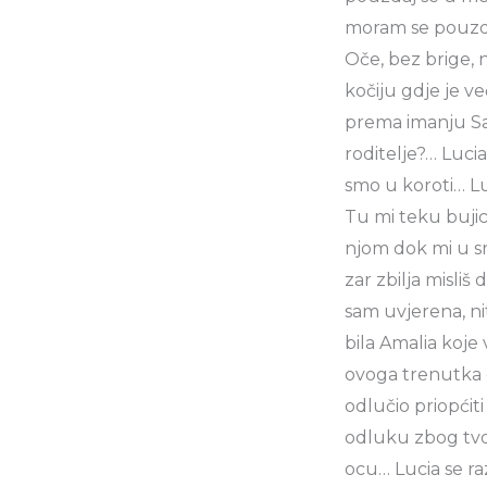
moram se pouzdat
Oče, bez brige, 
kočiju gdje je ve
prema imanju San
roditelje?… Lucia
smo u koroti… Luc
Tu mi teku bujice
njom dok mi u src
zar zbilja misliš 
sam uvjerena, nit
bila Amalia koje 
ovoga trenutka o
odlučio priopćiti
odluku zbog tvog
ocu… Lucia se ra