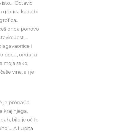
e isto… Octavio:
la grofica kada bi
 grofica…
a ćeš onda ponovo
tavio: Jest….
blagavaonice i
io bocu, onda ju
a moja seko,
aše vina, ali je
e je pronašla
a kraj njega,
dah, bilo je očito
ohol… A Lupita