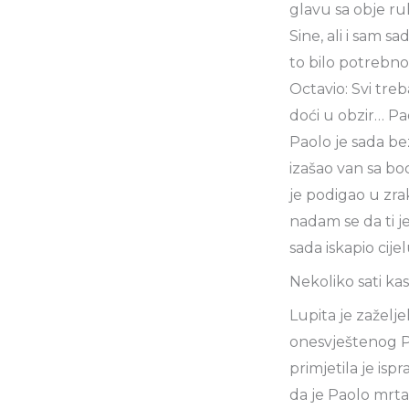
glavu sa obje ruk
Sine, ali i sam s
to bilo potrebno…
Octavio: Svi tre
doći u obzir… Pao
Paolo je sada be
izašao van sa bo
je podigao u zra
nadam se da ti je
sada iskapio cije
Nekoliko sati kas
Lupita je zaželje
onesvještenog Pa
primjetila je isp
da je Paolo mrta