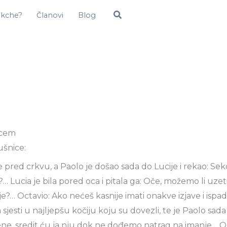
Pretraga
okche?
Članovi
Blog
ocem
šnice:
le pred crkvu, a Paolo je došao sada do Lucije i rekao: Se
… Lucia je bila pored oca i pitala ga: Oče, možemo li uzet
e?… Octavio: Ako nećeš kasnije imati onakve izjave i isp
a sjesti u najljepšu kočiju koju su dovezli, te je Paolo sad
e, sredit ću ja nju dok ne dođemo natrag na imanje… Oc