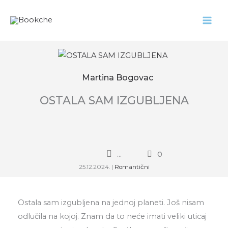
Pređi
na
sadržaj
Martina Bogovac
OSTALA SAM IZGUBLJENA
...
0
25.12.2024.
|
Romantični
Ostala sam izgubljena na jednoj planeti. Još nisam
odlučila na kojoj. Znam da to neće imati veliki uticaj