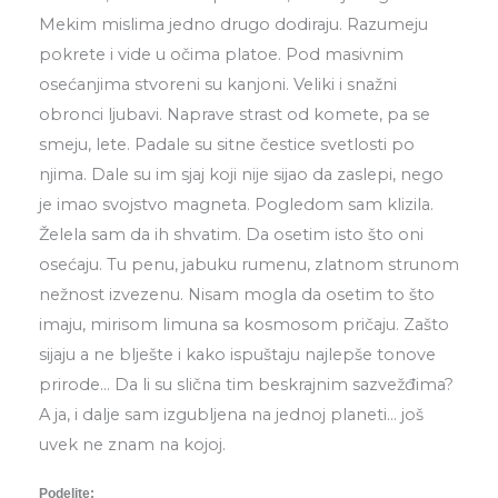
Mekim mislima jedno drugo dodiraju. Razumeju
pokrete i vide u očima platoe. Pod masivnim
osećanjima stvoreni su kanjoni. Veliki i snažni
obronci ljubavi. Naprave strast od komete, pa se
smeju, lete. Padale su sitne čestice svetlosti po
njima. Dale su im sjaj koji nije sijao da zaslepi, nego
je imao svojstvo magneta. Pogledom sam klizila.
Želela sam da ih shvatim. Da osetim isto što oni
osećaju. Tu penu, jabuku rumenu, zlatnom strunom
nežnost izvezenu. Nisam mogla da osetim to što
imaju, mirisom limuna sa kosmosom pričaju. Zašto
sijaju a ne blješte i kako ispuštaju najlepše tonove
prirode… Da li su slična tim beskrajnim sazvežđima?
A ja, i dalje sam izgubljena na jednoj planeti… još
uvek ne znam na kojoj.
Podelite: