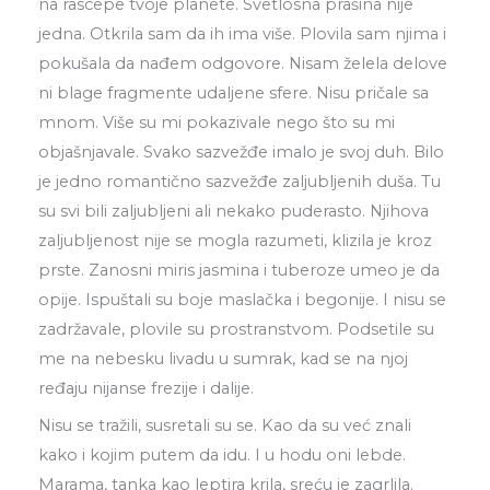
na rascepe tvoje planete. Svetlosna prašina nije
jedna. Otkrila sam da ih ima više. Plovila sam njima i
pokušala da nađem odgovore. Nisam želela delove
ni blage fragmente udaljene sfere. Nisu pričale sa
mnom. Više su mi pokazivale nego što su mi
objašnjavale. Svako sazvežđe imalo je svoj duh. Bilo
je jedno romantično sazvežđe zaljubljenih duša. Tu
su svi bili zaljubljeni ali nekako puderasto. Njihova
zaljubljenost nije se mogla razumeti, klizila je kroz
prste. Zanosni miris jasmina i tuberoze umeo je da
opije. Ispuštali su boje maslačka i begonije. I nisu se
zadržavale, plovile su prostranstvom. Podsetile su
me na nebesku livadu u sumrak, kad se na njoj
ređaju nijanse frezije i dalije.
Nisu se tražili, susretali su se. Kao da su već znali
kako i kojim putem da idu. I u hodu oni lebde.
Marama, tanka kao leptira krila, sreću je zagrlila.