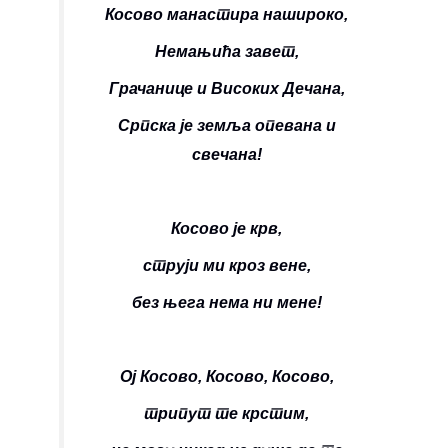
Косово манастира нашироко,
Немањића завет,
Грачанице и Високих Дечана,
Српска је земља опевана и
свечана!
Косово је крв,
струји ми кроз вене,
без њега нема ни мене!
Ој Косово, Косово, Косово,
трипут те крстим,