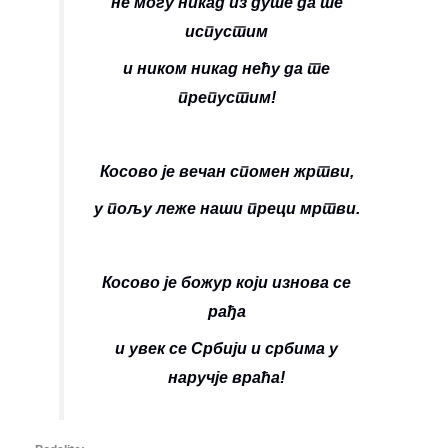
не могу никад из душе да те
испустим
и ником никад нећу да те
препустим!
Косово је вечан спомен жртви,
у пољу леже наши преци мртви.
Косово је божур који изнова се
рађа
и увек се Србији и србима у
наручје враћа!