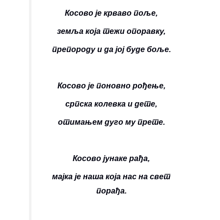
Косово је крваво поље,
земља која тежи опоравку,
препороду и да јој буде боље.
Косово је поновно рођење,
српска колевка и дете,
отимањем дуго му прете.
Косово јунаке рађа,
мајка је наша која нас на свет
порађа.