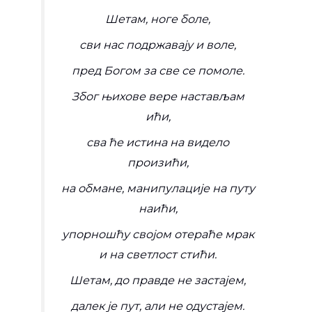
Шетам, ноге боле,
сви нас подржавају и воле,
пред Богом за све се помоле.
Због њихове вере настављам
ићи,
сва ће истина на видело
произићи,
на обмане, манипулације на путу
наићи,
упорношћу својом отераће мрак
и на светлост стићи.
Шетам, до правде не застајем,
далек је пут, али не одустајем.