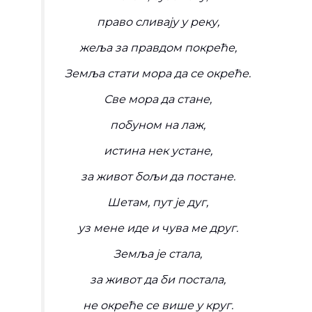
право сливају у реку,
жеља за правдом покреће,
Земља стати мора да се окреће.
Све мора да стане,
побуном на лаж,
истина нек устане,
за живот бољи да постане.
Шетам, пут је дуг,
уз мене иде и чува ме друг.
Земља је стала,
за живот да би постала,
не окреће се више у круг.