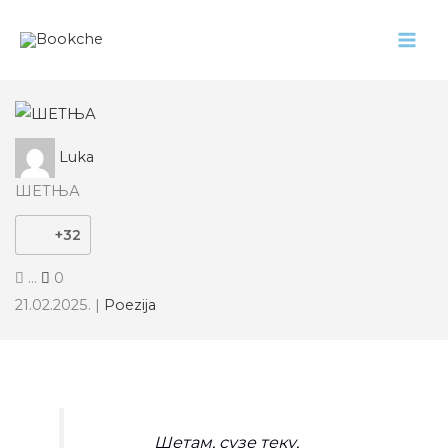
Pređi
na
sadržaj
Luka
ШЕТЊА
+32
...
0
21.02.2025.
|
Poezija
Шетам, сузе теку,