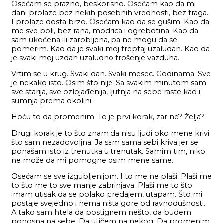
Osećam se prazno, beskorisno. Osećam kao da mi
dani prolaze bez nekih posebnih vrednosti, bez traga.
I prolaze dosta brzo. Osećam kao da se gušim. Kao da
me sve boli, bez rana, modrica i ogrebotina. Kao da
sam ukoćena ili zarobljena, pa ne mogu da se
pomerim. Kao da je svaki moj treptaj uzaludan. Kao da
je svaki moj uzdah uzaludno trošenje vazduha.
Vrtim se u krug. Svaki dan. Svaki mesec. Godinama. Sve
je nekako isto. Osim što nije. Sa svakim minutom sam
sve starija, sve ozlojađenija, ljutnja na sebe raste kao i
sumnja prema okolini.
Hoću to da promenim. To je prvi korak, zar ne? Želja?
Drugi korak je to što znam da nisu ljudi oko mene krivi
što sam nezadovoljna. Ja sam sama sebi kriva jer se
ponašam isto iz trenutka u trenutak. Samim tim, niko
ne može da mi pomogne osim mene same.
Osećam se sve izgubljenijom. I to me ne plaši. Plaši me
to što me to sve manje zabrinjava. Plaši me to što
imam utisak da se polako predajem, utapam. Što mi
postaje svejedno i nema ništa gore od ravnodušnosti.
A tako sam htela da postignem nešto, da budem
ponosna na sebe. Da utičem na nekog. Da promenim