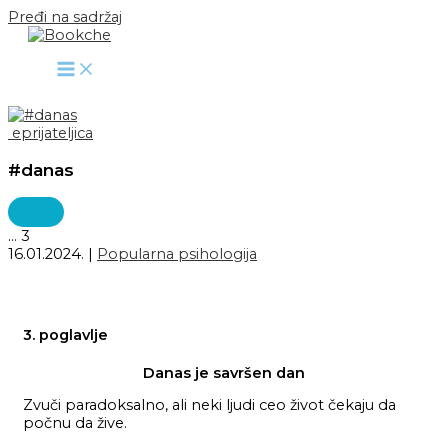
Pređi na sadržaj
eprijateljica
#danas
...
3
16.01.2024.
|
Popularna psihologija
3. poglavlje
Danas je savršen dan
Zvuči paradoksalno, ali neki ljudi ceo život čekaju da
počnu da žive.