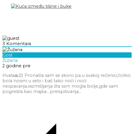
3
Komentara
Gost
Žužana
2 godine pre
Hvala🙏🏻 Pronašla sam se skoro pa u svakoj rečenici,toliko
bola nosim u sebi i baš tako noći i noći
nespavanja,razmišljanja šta ssm mogla bolje,gde sam
pogrešila kao majka….preispitivanja…