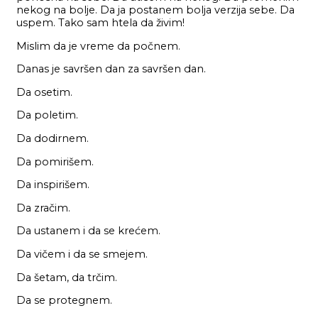
nekog na bolje. Da ja postanem bolja verzija sebe. Da
uspem. Tako sam htela da živim!
Mislim da je vreme da počnem.
Danas je savršen dan za savršen dan.
Da osetim.
Da poletim.
Da dodirnem.
Da pomirišem.
Da inspirišem.
Da zračim.
Da ustanem i da se krećem.
Da vičem i da se smejem.
Da šetam, da trčim.
Da se protegnem.