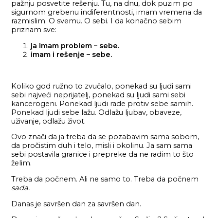
pažnju posvetite rešenju. Tu, na dnu, dok puzim po
sigurnom grebenu indiferentnosti, imam vremena da
razmislim. O svemu. O sebi. I da konačno sebim
priznam sve:
ja imam problem – sebe.
imam i rešenje – sebe.
Koliko god ružno to zvučalo, ponekad su ljudi sami
sebi najveći neprijatelj, ponekad su ljudi sami sebi
kancerogeni. Ponekad ljudi rade protiv sebe samih.
Ponekad ljudi sebe lažu. Odlažu ljubav, obaveze,
uživanje, odlažu život.
Ovo znači da ja treba da se pozabavim sama sobom,
da pročistim duh i telo, misli i okolinu. Ja sam sama
sebi postavila granice i prepreke da ne radim to što
želim.
Treba da počnem. Ali ne samo to. Treba da počnem
sada.
Danas je savršen dan za savršen dan.