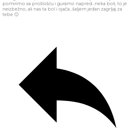
pomirimo sa prošlošću i guramo napred…neka boli, to je
neizbežno, ali nas ta bol i ojača…šaljem jedan zagrljaj za
tebe 🙂