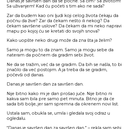
Danas je savršen dan da se počne. Sa čim? Sa životom!
Sa uživanjem! Kad ću početi s tim ako ne sada?
Zar da budem kao oni ljudi koji celog života čekaju da
počnu da žive? Zar da čekam nešto ili nekog? Da
čekam savršene uslove? Da čekam da mi neko napravi
mapu po kojoj ću se kretati do svojih snova?
Kako uopšte neko drugi može da zna šta ja želim?
Samo ja mogu to da znam. Samo ja mogu sebe da
nateram da počnem da gradim sebi život.
Ne da se tražim, već da se gradim. Da bih se našla, to bi
značilo da već postojim. A ja treba da se gradim,
počevši od danas.
Danas je savršen dan za savršen dan.
Nije bitno kako mi je dan prošao juče. Nije bitno ni
kakva sam bila pre samo pet minuta. Bitno je da će
sada biti bolje, jer sam spremna da okrenem novi list.
Ustala sam, obukla se, umila i gledala svoj odraz u
ogledalu.
“Danas je savršen dan za savršen dan.” – rekla sam sebi