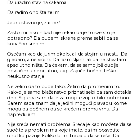
Da uradim stav na šakama.
Da radim ono šta želim.
Jednostavno je, zar ne?
Zašto mi niko nikad nije rekao da je to sve što je
potrebno? Da budem iskrena prema sebi i da se
konačno sredim.
Osećam kao da jurim okolo, ali da stojim u mestu. Da
gledam, a ne vidim. Da razmišljam, ali da ne shvatam
apsolutno ništa. Da čekam, da se samo još dublje
povlačim u neprijatno, zaglušujuće bučno, teško i
neukusno stanje.
Ne želim da to bude tako. Želim da promenim to.
Kakvo je samo blaženstvo priznati sebi da sam dotakla
dno. Sigurna sam da je za moj razvoj to bilo potrebno.
Barem sada znam da je jedini mogući pravac u kome
mogu da počnem da se krećem prema vrhu. Da
napredujem.
Nije sreća nemati problema. Sreća je kad možete da se
suočite s problemima koje imate, da im posvetite
onoliko pažnje koliko bi im trebalo da se reše. Da