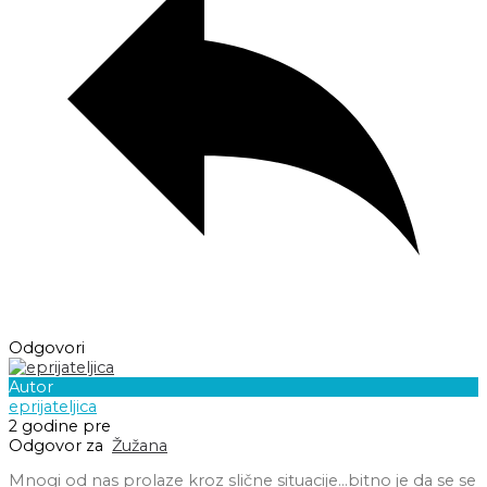
Odgovori
Autor
eprijateljica
2 godine pre
Odgovor za
Žužana
Mnogi od nas prolaze kroz slične situacije…bitno je da se se