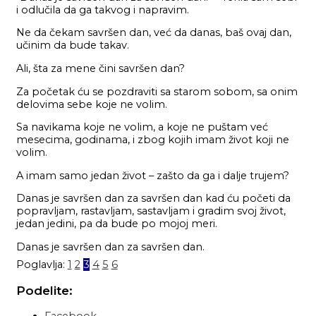
i odlučila da ga takvog i napravim.
Ne da čekam savršen dan, već da danas, baš ovaj dan,
učinim da bude takav.
Ali, šta za mene čini savršen dan?
Za početak ću se pozdraviti sa starom sobom, sa onim
delovima sebe koje ne volim.
Sa navikama koje ne volim, a koje ne puštam već
mesecima, godinama, i zbog kojih imam život koji ne
volim.
A imam samo jedan život – zašto da ga i dalje trujem?
Danas je savršen dan za savršen dan kad ću početi da
popravljam, rastavljam, sastavljam i gradim svoj život,
jedan jedini, pa da bude po mojoj meri.
Danas je savršen dan za savršen dan.
Poglavlja:
1
2
3
4
5
6
Podelite: