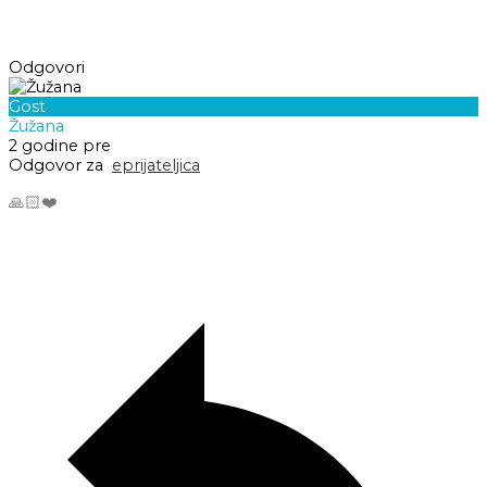
Odgovori
Gost
Žužana
2 godine pre
Odgovor za
eprijateljica
🙏🏻❤️