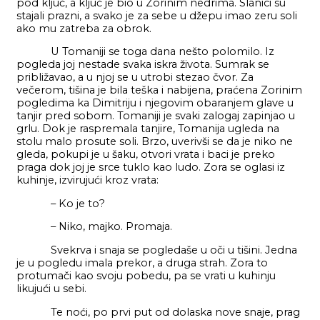
pod ključ, a ključ je bio u Zorinim nedrima. Slanici su
stajali prazni, a svako je za sebe u džepu imao zeru soli
ako mu zatreba za obrok.
U Tomaniji se toga dana nešto polomilo. Iz
pogleda joj nestade svaka iskra života. Sumrak se
približavao, a u njoj se u utrobi stezao čvor. Za
večerom, tišina je bila teška i nabijena, praćena Zorinim
pogledima ka Dimitriju i njegovim obaranjem glave u
tanjir pred sobom. Tomaniji je svaki zalogaj zapinjao u
grlu. Dok je raspremala tanjire, Tomanija ugleda na
stolu malo prosute soli. Brzo, uverivši se da je niko ne
gleda, pokupi je u šaku, otvori vrata i baci je preko
praga dok joj je srce tuklo kao ludo. Zora se oglasi iz
kuhinje, izvirujući kroz vrata:
– Ko je to?
– Niko, majko. Promaja.
Svekrva i snaja se pogledaše u oči u tišini. Jedna
je u pogledu imala prekor, a druga strah. Zora to
protumači kao svoju pobedu, pa se vrati u kuhinju
likujući u sebi.
Te noći, po prvi put od dolaska nove snaje, prag