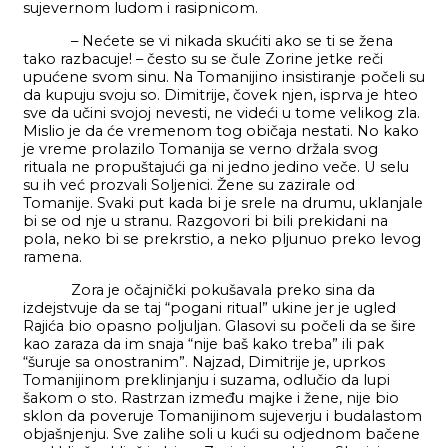
sujevernom ludom i rasipnicom.
– Nećete se vi nikada skućiti ako se ti se žena
tako razbacuje! – često su se čule Zorine jetke reči
upućene svom sinu. Na Tomanijino insistiranje počeli su
da kupuju svoju so. Dimitrije, čovek njen, isprva je hteo
sve da učini svojoj nevesti, ne videći u tome velikog zla.
Mislio je da će vremenom tog običaja nestati. No kako
je vreme prolazilo Tomanija se verno držala svog
rituala ne propuštajući ga ni jedno jedino veče. U selu
su ih već prozvali Soljenici. Žene su zazirale od
Tomanije. Svaki put kada bi je srele na drumu, uklanjale
bi se od nje u stranu. Razgovori bi bili prekidani na
pola, neko bi se prekrstio, a neko pljunuo preko levog
ramena.
Zora je očajnički pokušavala preko sina da
izdejstvuje da se taj “pogani ritual” ukine jer je ugled
Rajića bio opasno poljuljan. Glasovi su počeli da se šire
kao zaraza da im snaja “nije baš kako treba” ili pak
“šuruje sa onostranim”. Najzad, Dimitrije je, uprkos
Tomanijinom preklinjanju i suzama, odlučio da lupi
šakom o sto. Rastrzan između majke i žene, nije bio
sklon da poveruje Tomanijinom sujeverju i budalastom
objašnjenju. Sve zalihe soli u kući su odjednom bačene