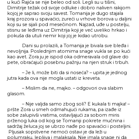
u kući Rajića se nije beleo od soli. Legli su u tišini,
Dimitrije težak od svoje odluke i dobro naliven rakijom
kojoj je saprao svoju savest. Tomanija je dugo stajala
kraj prozora u spavaćici, zureći u vrhove borova u daljini
koji su se sijali pod mesečinom. Najzad, uđe u postelju,
stisnu se leđima uz Dimitrija koji je već uveliko hrkao i
pokuša da utuli nemir koji joj je kidao utrobu.
Dani su prolazili, a Tomanija je bivala sve bleđa i
nevoljnija. Poslednjim atomima snage vukla se po kući
kao avet. Zora ju je ispod oka odmeravala od glave do
pete, obraćajući posebnu pažnju na njen struk i trbuh.
– Je li, može biti da si noseća? – upita je jednog
jutra kada ova nije mogla ustati iz kreveta.
– Mislim da ne, majko. – odgovori ova slabim
glasom.
– Nije valjda samo zbog soli? E kukala ti majka! –
pršte Zora u smeh odmahujući rukama, pa izađe iz
sobe zalupivši vratima, ostavljajući za sobom miris
prženog luka od kog se Tomaniji pokrete mučnina i
sadržaj želuca joj se ubrzo nađe po spavaćici i posteljini.
Pljusak sopstvene nemoći ostavi je da leži u
polumraku, lepljiva i malaksala. Nije imala snage ni da