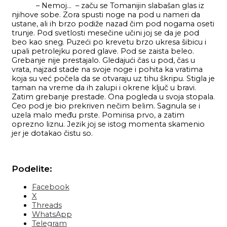
– Nemoj… – začu se Tomanijin slabašan glas iz
njihove sobe. Zora spusti noge na pod u nameri da
ustane, ali ih brzo podiže nazad čim pod nogama oseti
trunje. Pod svetlosti mesečine učini joj se da je pod
beo kao sneg. Puzeći po krevetu brzo ukresa šibicu i
upali petrolejku pored glave. Pod se zaista beleo.
Grebanje nije prestajalo. Gledajući čas u pod, čas u
vrata, najzad stade na svoje noge i pohita ka vratima
koja su već počela da se otvaraju uz tihu škripu. Stigla je
taman na vreme da ih zalupi i okrene ključ u bravi.
Zatim grebanje prestade. Ona pogleda u svoja stopala.
Ceo pod je bio prekriven nečim belim. Sagnula se i
uzela malo među prste. Pomirisa prvo, a zatim
oprezno liznu. Jezik joj se istog momenta skamenio
jer je dotakao čistu so.
Podelite:
Facebook
X
Threads
WhatsApp
Telegram