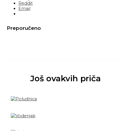
Reddit
Email
Preporučeno
Još ovakvih priča