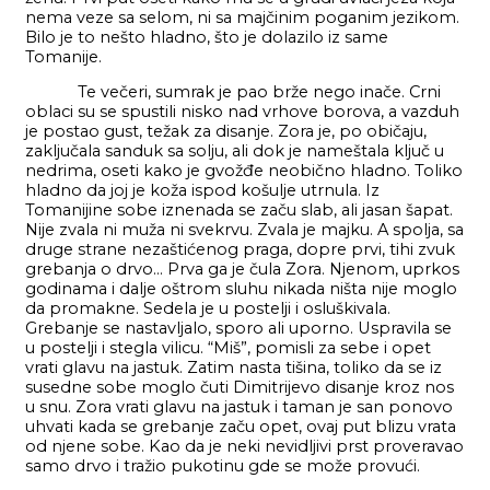
nema veze sa selom, ni sa majčinim poganim jezikom.
Bilo je to nešto hladno, što je dolazilo iz same
Tomanije.
Te večeri, sumrak je pao brže nego inače. Crni
oblaci su se spustili nisko nad vrhove borova, a vazduh
je postao gust, težak za disanje. Zora je, po običaju,
zaključala sanduk sa solju, ali dok je nameštala ključ u
nedrima, oseti kako je gvožđe neobično hladno. Toliko
hladno da joj je koža ispod košulje utrnula. Iz
Tomanijine sobe iznenada se začu slab, ali jasan šapat.
Nije zvala ni muža ni svekrvu. Zvala je majku. A spolja, sa
druge strane nezaštićenog praga, dopre prvi, tihi zvuk
grebanja o drvo… Prva ga je čula Zora. Njenom, uprkos
godinama i dalje oštrom sluhu nikada ništa nije moglo
da promakne. Sedela je u postelji i osluškivala.
Grebanje se nastavljalo, sporo ali uporno. Uspravila se
u postelji i stegla vilicu. “Miš”, pomisli za sebe i opet
vrati glavu na jastuk. Zatim nasta tišina, toliko da se iz
susedne sobe moglo čuti Dimitrijevo disanje kroz nos
u snu. Zora vrati glavu na jastuk i taman je san ponovo
uhvati kada se grebanje začu opet, ovaj put blizu vrata
od njene sobe. Kao da je neki nevidljivi prst proveravao
samo drvo i tražio pukotinu gde se može provući.