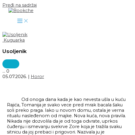
Pređi na sadržaj
Kuguarka
Usoljenik
...
0
05.07.2026.
|
Horor
Od onoga dana kada je kao nevesta ušla u kuću
Rajića, Tomanija je svako vece pred mrak bacala šaku
soli preko praga. Iako u novom domu, ostala je verna
ritualu nasleđenom od majke. Nova kuća, nova pravila.
Nikada nije dozvolila da je od toga odvrate, uprkos
čuđenju i ismevanju svekrve Zore koja je tražila svaku
sitnicu da joj prebaci i prigovori. Nazivala ju je