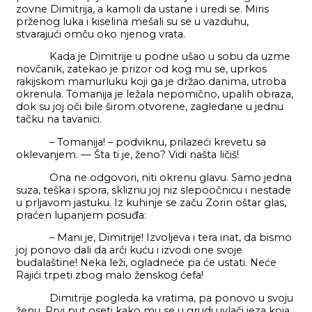
zovne Dimitrija, a kamoli da ustane i uredi se. Miris
prženog luka i kiselina mešali su se u vazduhu,
stvarajući omču oko njenog vrata.
Kada je Dimitrije u podne ušao u sobu da uzme
novčanik, zatekao je prizor od kog mu se, uprkos
rakijskom mamurluku koji ga je držao danima, utroba
okrenula. Tomanija je ležala nepomično, upalih obraza,
dok su joj oči bile širom otvorene, zagledane u jednu
tačku na tavanici.
– Tomanija! – podviknu, prilazeći krevetu sa
oklevanjem. — Šta ti je, ženo? Vidi našta ličiš!
Ona ne odgovori, niti okrenu glavu. Samo jedna
suza, teška i spora, skliznu joj niz slepoočnicu i nestade
u prljavom jastuku. Iz kuhinje se začu Zorin oštar glas,
praćen lupanjem posuđa:
– Mani je, Dimitrije! Izvoljeva i tera inat, da bismo
joj ponovo dali da arči kuću i izvodi one svoje
budalaštine! Neka leži, ogladneće pa će ustati. Neće
Rajići trpeti zbog malo ženskog ćefa!
Dimitrije pogleda ka vratima, pa ponovo u svoju
ženu. Prvi put oseti kako mu se u grudi uvlači jeza koja