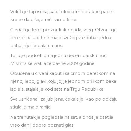
Volela je taj osećaj kada olovkom dotakne papir i
krene da piše, a reči samo klize.
Gledala je kroz prozor kako pada sneg. Otvorila je
prozor da udahne malo svežeg vazduha i jedna
pahulja joj je pala na nos.
To ju je podsetilo na jednu decembarsku noć.
Mislima se vratila te davne 2009 godine.
Obučena u crveni kaput i sa crnom beretkom na
njenoj lepoj glavi koju joj je jednom prilikom baka
isplela, stajala je kod sata na Trgu Republike.
Sva ushićena i zaljubljena, čekala je. Kao po običaju
stigla je malo ranije.
Na trenutak je pogledala na sat, a onda je osetila
vreo dah i dobro poznati glas.