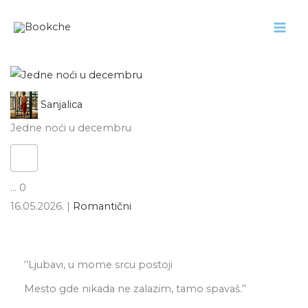
Pređi
na
sadržaj
Sanjalica
Jedne noći u decembru
...
0
16.05.2026.
|
Romantični
‘’Ljubavi, u mome srcu postoji
Mesto gde nikada ne zalazim, tamo spavaš.’’