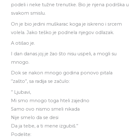
podeli i neke tužne trenutke. Bio je njena podrška u
svakom smislu.
On je bio jedini muškarac koga je iskreno i srcem
volela. Jako teško je podnela njegov odlazak.
A otišao je.
I dan danas joj je žao što nisu uspeli, a mogli su
mnogo.
Dok se nakon mnogo godina ponovo pitala
‘’zašto’’, sa radija se začulo:
’’ Ljubavi,
Mi smo mnogo toga hteli zajedno
Samo ovo nismo smeli nikada
Nije smelo da se desi
Da ja tebe, a ti mene izgubiš.’’
Podelite: