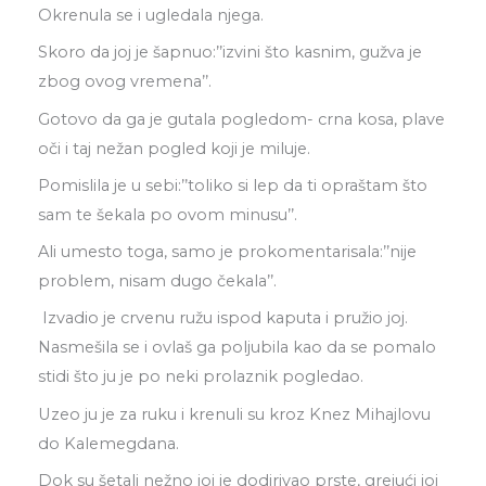
Okrenula se i ugledala njega.
Skoro da joj je šapnuo:’’izvini što kasnim, gužva je
zbog ovog vremena’’.
Gotovo da ga je gutala pogledom- crna kosa, plave
oči i taj nežan pogled koji je miluje.
Pomislila je u sebi:’’toliko si lep da ti opraštam što
sam te šekala po ovom minusu’’.
Ali umesto toga, samo je prokomentarisala:’’nije
problem, nisam dugo čekala’’.
Izvadio je crvenu ružu ispod kaputa i pružio joj.
Nasmešila se i ovlaš ga poljubila kao da se pomalo
stidi što ju je po neki prolaznik pogledao.
Uzeo ju je za ruku i krenuli su kroz Knez Mihajlovu
do Kalemegdana.
Dok su šetali nežno joj je dodirivao prste, grejući joj