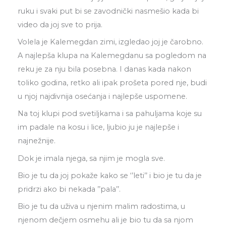
ruku i svaki put bi se zavodnički nasmešio kada bi
video da joj sve to prija.
Volela je Kalemegdan zimi, izgledao joj je čarobno.
A najlepša klupa na Kalemegdanu sa pogledom na
reku je za nju bila posebna. I danas kada nakon
toliko godina, retko ali ipak prošeta pored nje, budi
u njoj najdivnija osećanja i najlepše uspomene.
Na toj klupi pod svetiljkama i sa pahuljama koje su
im padale na kosu i lice, ljubio ju je najlepše i
najnežnije.
Dok je imala njega, sa njim je mogla sve.
Bio je tu da joj pokaže kako se ‘’leti’’ i bio je tu da je
pridrzi ako bi nekada ’’pala’’.
Bio je tu da uživa u njenim malim radostima, u
njenom dečjem osmehu ali je bio tu da sa njom