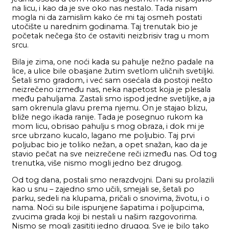
na licu, i kao da je sve oko nas nestalo. Tada nisam
mogla ni da zamislim kako će mi taj osmeh postati
utočište u narednim godinama. Taj trenutak bio je
početak nečega što će ostaviti neizbrisiv trag u mom
srcu.
Bila je zima, one noći kada su pahulje nežno padale na
lice, a ulice bile obasjane žutim svetlom uličnih svetiljki.
Šetali smo gradom, i već sam osećala da postoji nešto
neizrečeno između nas, neka napetost koja je plesala
među pahuljama. Zastali smo ispod jedne svetiljke, a ja
sam okrenula glavu prema njemu. On je stajao blizu,
bliže nego ikada ranije. Tada je posegnuo rukom ka
mom licu, obrisao pahulju s mog obraza, i dok mi je
srce ubrzano kucalo, lagano me poljubio. Taj prvi
poljubac bio je toliko nežan, a opet snažan, kao da je
stavio pečat na sve neizrečene reči između nas. Od tog
trenutka, više nismo mogli jedno bez drugog.
Od tog dana, postali smo nerazdvojni. Dani su prolazili
kao u snu – zajedno smo učili, smejali se, šetali po
parku, sedeli na klupama, pričali o snovima, životu, i o
nama. Noći su bile ispunjene šapatima i poljupcima,
zvucima grada koji bi nestali u našim razgovorima.
Nismo se mogli zasititi jedno drugog. Sve je bilo tako