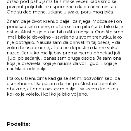
držao pod pahuljama te zimske večeri kada smo se
prvi put poljubili. Te uspomene nikada neće nestati.
One su deo mene, utkane u svaku poru mog bića.
Znam da je život krenuo dalje i za njega. Možda se i on
ponekad seti mene, možda se i on pita šta bi bilo da je
ostao. Ali istina je da ne bih ništa menjala. Ono što smo
imali bilo je dovoljno – savršeno u svom trenutku, iako
nije potrajalo. Naučila sam da prihvatim taj osećaj – da
volim te uspomene, ali da ne dopustim da me vuku
nazad. Jer, iako me ljubav prema njemu ponekad još
‘ljubi po sećanju,’ danas sam druga osoba. Ja sam ona
koja je preživela, koja je naučila da voli i gubi, i koja je
naučila da ide dalje.
I tako, u trenucima kad ga se setim, dozvolim sebi da
osmehnem. Da pustim da me prošlost na trenutak
obuzme, ali onda nastavim dalje – sa srcem koje zna
koliko je volelo, i koliko je bilo voljeno.
Podelite: