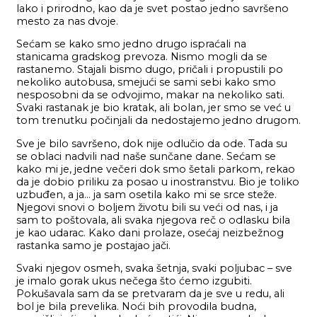
lako i prirodno, kao da je svet postao jedno savršeno
mesto za nas dvoje.
Sećam se kako smo jedno drugo ispraćali na
stanicama gradskog prevoza. Nismo mogli da se
rastanemo. Stajali bismo dugo, pričali i propustili po
nekoliko autobusa, smejući se sami sebi kako smo
nesposobni da se odvojimo, makar na nekoliko sati.
Svaki rastanak je bio kratak, ali bolan, jer smo se već u
tom trenutku počinjali da nedostajemo jedno drugom.
Sve je bilo savršeno, dok nije odlučio da ode. Tada su
se oblaci nadvili nad naše sunčane dane. Sećam se
kako mi je, jedne večeri dok smo šetali parkom, rekao
da je dobio priliku za posao u inostranstvu. Bio je toliko
uzbuđen, a ja… ja sam osetila kako mi se srce steže.
Njegovi snovi o boljem životu bili su veći od nas, i ja
sam to poštovala, ali svaka njegova reč o odlasku bila
je kao udarac. Kako dani prolaze, osećaj neizbežnog
rastanka samo je postajao jači.
Svaki njegov osmeh, svaka šetnja, svaki poljubac – sve
je imalo gorak ukus nečega što ćemo izgubiti.
Pokušavala sam da se pretvaram da je sve u redu, ali
bol je bila prevelika. Noći bih provodila budna,