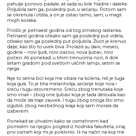
pahulje ponovo padale, ali sada su bile hladne i daleke.
Poljubila sam ga, poslednji put, u sećanju. Potom sam
se okrenula i otišla, a on je ostao tamo, sam, u magli
mojih koraka.
Prošlo je petnaest godina od tog zimskog rastanka.
Petnaest godina otkako sam ga poslednji put videla,
otkako sam ga poslednji put poljubila. Život je krenuo
dalje, kao što to uvek biva. Prolazili su dani, meseci,
godine – novi ljudi, novi izazovi, nova ljubav, novi
počeci. Ali ponekad, u tihim trenucima noći, ili dok
šetam gradom pod svetlom uličnih lampi, setim se
njega.
Nije to setna bol koja me obara na kolena, niti je tuga
koja guši. To je tiha melanholija, sećanje koje nosi i
sreću i tugu istovremeno. Sreću zbog trenutaka koje
smo imali – zbog one ljubavi koja je tada delovala kao
da može da traje zauvek. I tugu zbog onoga što smo
izgubili, zbog neizbežnog kraja koji sam morala da
izaberem.
Ponekad se uhvatim kako se osmehnem kad
pomislim na njegov pogled iz hodnika fakulteta, onaj
prvi osmeh koji mi je poklonio. Ili na način na koji me