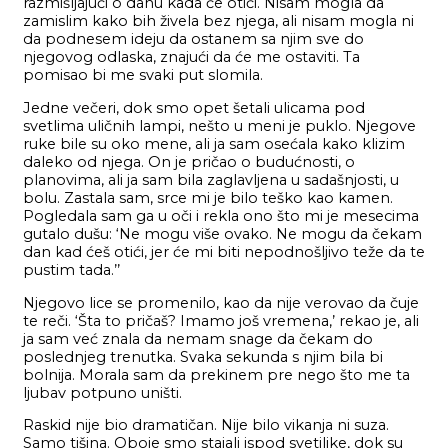
razmišljajući o danu kada će otići. Nisam mogla da
zamislim kako bih živela bez njega, ali nisam mogla ni
da podnesem ideju da ostanem sa njim sve do
njegovog odlaska, znajući da će me ostaviti. Ta
pomisao bi me svaki put slomila.
Jedne večeri, dok smo opet šetali ulicama pod
svetlima uličnih lampi, nešto u meni je puklo. Njegove
ruke bile su oko mene, ali ja sam osećala kako klizim
daleko od njega. On je pričao o budućnosti, o
planovima, ali ja sam bila zaglavljena u sadašnjosti, u
bolu. Zastala sam, srce mi je bilo teško kao kamen.
Pogledala sam ga u oči i rekla ono što mi je mesecima
gutalo dušu: ‘Ne mogu više ovako. Ne mogu da čekam
dan kad ćeš otići, jer će mi biti nepodnošljivo teže da te
pustim tada.’’
Njegovo lice se promenilo, kao da nije verovao da čuje
te reči. ‘Šta to pričaš? Imamo još vremena,’ rekao je, ali
ja sam već znala da nemam snage da čekam do
poslednjeg trenutka. Svaka sekunda s njim bila bi
bolnija. Morala sam da prekinem pre nego što me ta
ljubav potpuno uništi.
Raskid nije bio dramatičan. Nije bilo vikanja ni suza.
Samo tišina. Oboje smo stajali ispod svetiljke, dok su