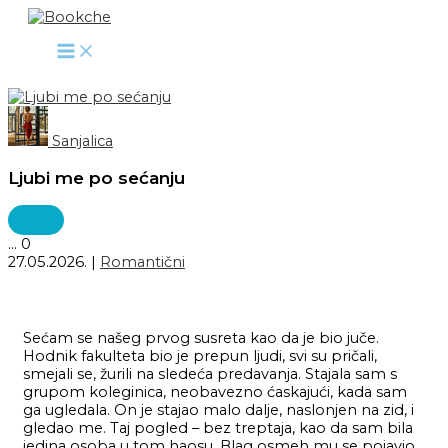
Pređi
na
sadržaj
Sanjalica
Ljubi me po sećanju
...
0
27.05.2026.
|
Romantični
Sećam se našeg prvog susreta kao da je bio juče.
Hodnik fakulteta bio je prepun ljudi, svi su pričali,
smejali se, žurili na sledeća predavanja. Stajala sam s
grupom koleginica, neobavezno ćaskajući, kada sam
ga ugledala. On je stajao malo dalje, naslonjen na zid, i
gledao me. Taj pogled – bez treptaja, kao da sam bila
jedina osoba u tom haosu. Blag osmeh mu se pojavio