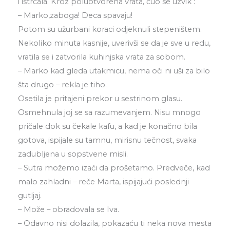
i istrčala. Kroz poluotvorena vrata, čuo se uzvik :
– Marko,zaboga! Deca spavaju!
Potom su užurbani koraci odjeknuli stepeništem.
Nekoliko minuta kasnije, uverivši se da je sve u redu,
vratila se i zatvorila kuhinjska vrata za sobom.
– Marko kad gleda utakmicu, nema oči ni uši za bilo
šta drugo – rekla je tiho.
Osetila je pritajeni prekor u sestrinom glasu.
Osmehnula joj se sa razumevanjem. Nisu mnogo
pričale dok su čekale kafu, a kad je konačno bila
gotova, ispijale su tamnu, mirisnu tečnost, svaka
zadubljena u sopstvene misli.
– Sutra možemo izaći da prošetamo. Predveče, kad
malo zahladni – reče Marta, ispijajući poslednji
gutljaj.
– Može – obradovala se Iva.
– Odavno nisi dolazila, pokazaću ti neka nova mesta