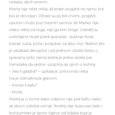
nekako da ih smirim.
Marta nije ništa rekla, ali jedan pogled na njeno lice
bio je dovoljan. Obrazi su joj bili crveni, pogled
upućen mužu pun besnih varnica. Ali Marko nije
video ništa od toga, nije ga bilo briga. Usledili su
uobičajeni rituali pred spavanje : sušenje kose,
pranje zuba, priča i poljubac za laku noć. Nakon što
je ušuškala devojčice i još jednom obišla bebu u
spavaćoj sobi, njena sestra je jedva ukrala par
trenutaka da sedne i popriča sa njom u kuhinji.
– Jesi li gladna? – upitala je, pritvorivši vrata.
Iva je odmahnula glavom.
– Hoćeš li kafu?
– Može.
Mislila je o tome kako odavno nije pila kafu i kako
se skoro odvikla od nje. Andrej nije kupovao kafu i
konzumirao je samo čajeve od biljaka koje je