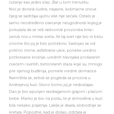
ćutanje kao jedini izlaz…Bar u tom trenutku.
Noć je donela čudne, nejasne, košmarne snove
čijeg se sadržaja ujutru više nije sećala. Ostalo je
samo neodređeno osećanje neugodnosti kojeg je
pokušala da se reši rastvorivši prozorska krila i
zarivši nos u mirise sveta. Ali taj svet nije bio ni blizu
onome što joj je bilo potrebno. Sastojao se od
prilično mirne, asfaltirane ulice, poneke uredno
potkresane krošnje, urednih travnjaka prošaranih
cvećem i svetlih, betoniranih staza koje su, mnogo
pre njenog buđenja, pomele vredne domaćice.
Namrštila se, setivši se pogleda sa prozora u
Andrejevoj kući. Skoro bolno joj je nedostajao.
Dan je bio ispunjen razdraganom grajom i plačom
bebe. Marko je bio na poslu, te je atmosfera u kući
bila nekako prijatnija. Lakše je disala, slobodnije se
kretala. Popodne, kad je došao, izdržala je