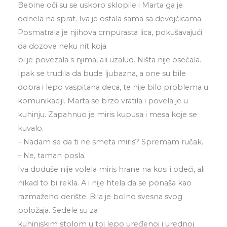
Bebine oči su se uskoro sklopile i Marta ga je
odnela na sprat. Iva je ostala sama sa devojčicama.
Posmatrala je njihova crnpurasta lica, pokušavajući
da dozove neku nit koja
bi je povezala s njima, ali uzalud. Ništa nije osećala.
Ipak se trudila da bude ljubazna, a one su bile
dobra i lepo vaspitana deca, te nije bilo problema u
komunikaciji. Marta se brzo vratila i povela je u
kuhinju. Zapahnuo je miris kupusa i mesa koje se
kuvalo.
– Nadam se da ti ne smeta miris? Spremam ručak.
– Ne, taman posla.
Iva doduše nije volela miris hrane na kosi i odeći, ali
nikad to bi rekla. A i nije htela da se ponaša kao
razmaženo derište. Bila je bolno svesna svog
položaja. Sedele su za
kuhinjskim stolom u toj lepo uređenoj i urednoj