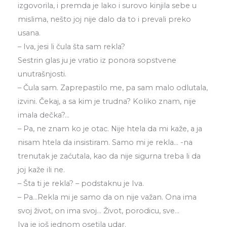
izgovorila, i premda je lako i surovo kinjila sebe u
mislima, nešto joj nije dalo da to i prevali preko
usana.
– Iva, jesi li čula šta sam rekla?
Sestrin glas ju je vratio iz ponora sopstvene
unutrašnjosti.
– Čula sam. Zaprepastilo me, pa sam malo odlutala,
izvini. Čekaj, a sa kim je trudna? Koliko znam, nije
imala dečka?…
– Pa, ne znam ko je otac. Nije htela da mi kaže, a ja
nisam htela da insistiram. Samo mi je rekla… -na
trenutak je zaćutala, kao da nije sigurna treba li da
joj kaže ili ne.
– Šta ti je rekla? – podstaknu je Iva.
– Pa…Rekla mi je samo da on nije važan. Ona ima
svoj život, on ima svoj… Život, porodicu, sve…
Iva je još jednom osetila udar.