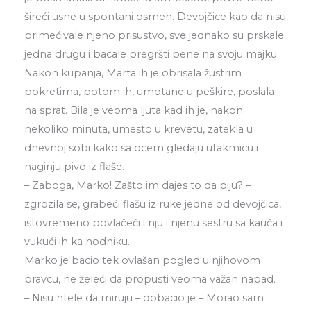
šireći usne u spontani osmeh. Devojčice kao da nisu
primećivale njeno prisustvo, sve jednako su prskale
jedna drugu i bacale pregršti pene na svoju majku.
Nakon kupanja, Marta ih je obrisala žustrim
pokretima, potom ih, umotane u peškire, poslala
na sprat. Bila je veoma ljuta kad ih je, nakon
nekoliko minuta, umesto u krevetu, zatekla u
dnevnoj sobi kako sa ocem gledaju utakmicu i
naginju pivo iz flaše.
– Zaboga, Marko! Zašto im dajes to da piju? –
zgrozila se, grabeći flašu iz ruke jedne od devojčica,
istovremeno povlačeći i nju i njenu sestru sa kauča i
vukući ih ka hodniku.
Marko je bacio tek ovlašan pogled u njihovom
pravcu, ne želeći da propusti veoma važan napad.
– Nisu htele da miruju – dobacio je – Morao sam