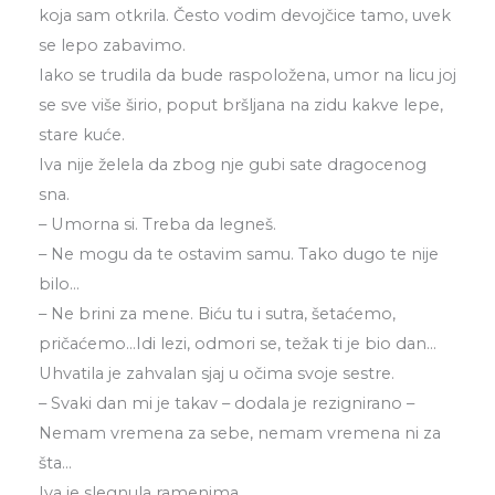
koja sam otkrila. Često vodim devojčice tamo, uvek
se lepo zabavimo.
Iako se trudila da bude raspoložena, umor na licu joj
se sve više širio, poput bršljana na zidu kakve lepe,
stare kuće.
Iva nije želela da zbog nje gubi sate dragocenog
sna.
– Umorna si. Treba da legneš.
– Ne mogu da te ostavim samu. Tako dugo te nije
bilo…
– Ne brini za mene. Biću tu i sutra, šetaćemo,
pričaćemo…Idi lezi, odmori se, težak ti je bio dan…
Uhvatila je zahvalan sjaj u očima svoje sestre.
– Svaki dan mi je takav – dodala je rezignirano –
Nemam vremena za sebe, nemam vremena ni za
šta…
Iva je slegnula ramenima.