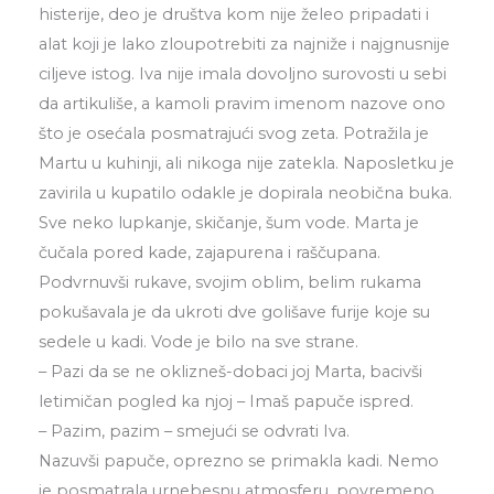
histerije, deo je društva kom nije želeo pripadati i
alat koji je lako zloupotrebiti za najniže i najgnusnije
ciljeve istog. Iva nije imala dovoljno surovosti u sebi
da artikuliše, a kamoli pravim imenom nazove ono
što je osećala posmatrajući svog zeta. Potražila je
Martu u kuhinji, ali nikoga nije zatekla. Naposletku je
zavirila u kupatilo odakle je dopirala neobična buka.
Sve neko lupkanje, skičanje, šum vode. Marta je
čučala pored kade, zajapurena i raščupana.
Podvrnuvši rukave, svojim oblim, belim rukama
pokušavala je da ukroti dve golišave furije koje su
sedele u kadi. Vode je bilo na sve strane.
– Pazi da se ne oklizneš-dobaci joj Marta, bacivši
letimičan pogled ka njoj – Imaš papuče ispred.
– Pazim, pazim – smejući se odvrati Iva.
Nazuvši papuče, oprezno se primakla kadi. Nemo
je posmatrala urnebesnu atmosferu, povremeno