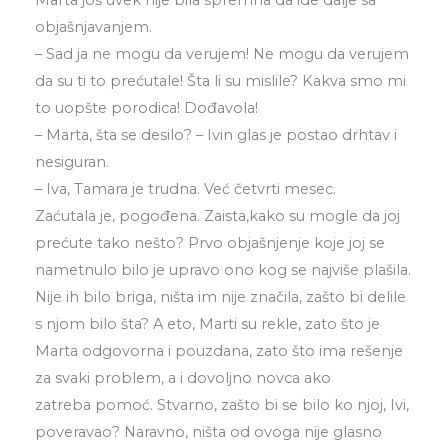
objašnjavanjem.
– Sad ja ne mogu da verujem! Ne mogu da verujem
da su ti to prećutale! Šta li su mislile? Kakva smo mi
to uopšte porodica! Dođavola!
– Marta, šta se desilo? – Ivin glas je postao drhtav i
nesiguran.
– Iva, Tamara je trudna. Već četvrti mesec.
Zaćutala je, pogođena. Zaista,kako su mogle da joj
prećute tako nešto? Prvo objašnjenje koje joj se
nametnulo bilo je upravo ono kog se najviše plašila.
Nije ih bilo briga, ništa im nije značila, zašto bi delile
s njom bilo šta? A eto, Marti su rekle, zato što je
Marta odgovorna i pouzdana, zato što ima rešenje
za svaki problem, a i dovoljno novca ako
zatreba pomoć. Stvarno, zašto bi se bilo ko njoj, Ivi,
poveravao? Naravno, ništa od ovoga nije glasno