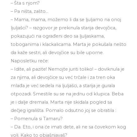
– Šta s njom?
– Pa ništa, zašto…
– Mama, mama, možemo li da se ljuljamo na onoj
ljuljašci? – razgovor je prekinula starija devojčica,
pokazujući na ograđeni deo sa ljuljaskama,
toboganima i klackalicama. Marta je pokušala nešto
da kaže sestri, ali devojčice su bile uporne.
Naposletku reče:
– Idite, ali pazite! Nemojte juriti toliko! – doviknula je
za njima, ali devojčice su već trčale i za tren oka
mlađa je već sedela na ljuljašci, a starija je gurala
otpozadi. Smestile su se na jednu od klupica. Beba
je i dalje dremala. Marta nije skidala pogled sa
dečjeg igrališta. Pomalo odsutno joj se obratila :
– Pomenula si Tamaru?
– Da. Eto, i ona će imati dete, ali ne sa čovekom kog
voli. Kako to objašnjavaš?