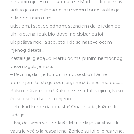
ne zanimaju…Hm… -okrenula se Marti- o, ti bar znaš
koliko je ona duboko bila u svemu tome, koliko je
bila pod maminim
uticajem, i sad, odjednom, saznajem da je jedan od
tih ‘kretena’ ipak bio dovoljno dobar da joj
ulepašava noći, a sad, eto, i da se nazove ocem
njenog deteta…
Zastala je, gledajući Martu očima punim nemoćnog
besa i izgubljenosti.
– Reci mi, da li je to normalno, sestro? Da ne
pominjem to što je oženjen, i možda već ima decu…
Kako ce živeti s tim? Kako će se sretati s njima, kako
će se osećati ta deca i njeno
dete kad krene da odrasta? Ona je luda, kažem ti,
luda je!
– Iva, daj, smiri se – pokuša Marta da je zaustavi, ali
vatra je već bila raspaljena. Zenice su joj bile raširene,