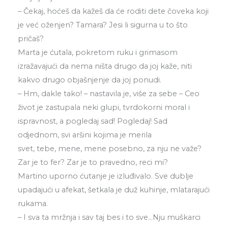
– Čekaj, hoćeš da kažeš da će roditi dete čoveka koji
je već oženjen? Tamara? Jesi li sigurna u to što
pričaš?
Marta je ćutala, pokretom ruku i grimasom
izražavajući da nema ništa drugo da joj kaže, niti
kakvo drugo objašnjenje da joj ponudi.
– Hm, dakle tako! – nastavila je, više za sebe – Ceo
život je zastupala neki glupi, tvrdokorni moral i
ispravnost, a pogledaj sad! Pogledaj! Sad
odjednom, svi aršini kojima je merila
svet, tebe, mene, mene posebno, za nju ne važe?
Zar je to fer? Zar je to pravedno, reci mi?
Martino uporno ćutanje je izluđivalo. Sve dublje
upadajući u afekat, šetkala je duž kuhinje, mlatarajući
rukama.
– I sva ta mržnja i sav taj bes i to sve…Nju muškarci