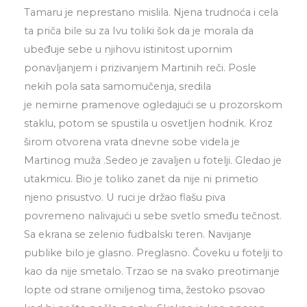
Tamaru je neprestano mislila. Njena trudnoća i cela
ta priča bile su za Ivu toliki šok da je morala da
ubeđuje sebe u njihovu istinitost upornim
ponavljanjem i prizivanjem Martinih reči. Posle
nekih pola sata samomučenja, sredila
je nemirne pramenove ogledajući se u prozorskom
staklu, potom se spustila u osvetljen hodnik. Kroz
širom otvorena vrata dnevne sobe videla je
Martinog muža .Sedeo je zavaljen u fotelji. Gledao je
utakmicu. Bio je toliko zanet da nije ni primetio
njeno prisustvo. U ruci je držao flašu piva
povremeno nalivajući u sebe svetlo smeđu tečnost.
Sa ekrana se zelenio fudbalski teren. Navijanje
publike bilo je glasno. Preglasno. Čoveku u fotelji to
kao da nije smetalo. Trzao se na svako preotimanje
lopte od strane omiljenog tima, žestoko psovao