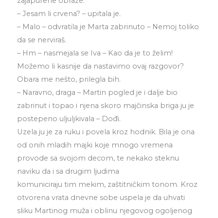
zajapurene obraze.
– Jesam li crvena? – upitala je.
– Malo – odvratila je Marta zabrinuto – Nemoj toliko
da se nerviraš.
– Hm – nasmejala se Iva – Kao da je to želim!
Možemo li kasnije da nastavimo ovaj razgovor?
Obara me nešto, prilegla bih.
– Naravno, draga – Martin pogled je i dalje bio
zabrinut i topao i njena skoro majčinska briga ju je
postepeno uljuljkivala – Dođi.
Uzela ju je za ruku i povela kroz hodnik. Bila je ona
od onih mladih majki koje mnogo vremena
provode sa svojom decom, te nekako steknu
naviku da i sa drugim ljudima
komuniciraju tim mekim, zaštitničkim tonom. Kroz
otvorena vrata dnevne sobe uspela je da uhvati
sliku Martinog muža i oblinu njegovog ogoljenog