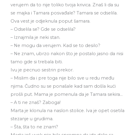
verujem da to nije toliko tvoja krivica. Znaš li da su
se majka i Tamara posvađale? Tamara se odselila.
Ova vest je odjeknula poput šamara.
– Odselila se? Gde se odselila?
– Iznajmila je neki stan.
– Ne mogu da verujem. Kad se to desilo?
– Ne znam, ubrzo nakon što je postalo jasno da nisi
tamo gde si trebala biti.
Ivu je pecnuo sestrin prekor.
– Mislim da i pre toga nije bilo sve u redu među
njima. Čudno su se ponašale kad sam došla kući
prošli put. Mama je pomenula da je Tamara sekira…
– A ti ne znaš? Zaboga!
Marta je klonula na naslon stolice. Iva je opet osetila
stezanje u grudima.
– Šta, šta to ne znam?
Marta još uvek nije bila spremna da ide dalje sa