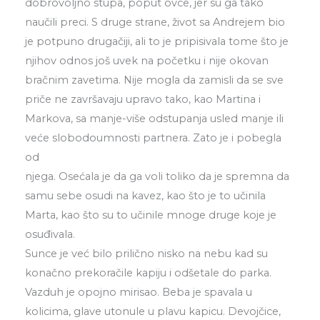
dobrovoljno stupa, poput ovce, jer su ga tako
naučili preci. S druge strane, život sa Andrejem bio
je potpuno drugačiji, ali to je pripisivala tome što je
njihov odnos još uvek na početku i nije okovan
bračnim zavetima. Nije mogla da zamisli da se sve
priče ne završavaju upravo tako, kao Martina i
Markova, sa manje-više odstupanja usled manje ili
veće slobodoumnosti partnera. Zato je i pobegla
od
njega. Osećala je da ga voli toliko da je spremna da
samu sebe osudi na kavez, kao što je to učinila
Marta, kao što su to učinile mnoge druge koje je
osuđivala.
Sunce je već bilo prilično nisko na nebu kad su
konačno prekoračile kapiju i odšetale do parka.
Vazduh je opojno mirisao. Beba je spavala u
kolicima, glave utonule u plavu kapicu. Devojčice,