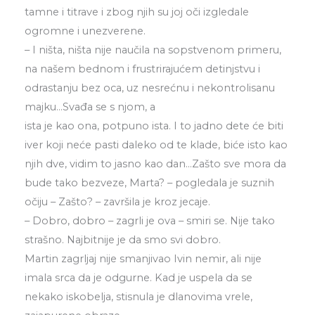
tamne i titrave i zbog njih su joj oči izgledale
ogromne i unezverene.
– I ništa, ništa nije naučila na sopstvenom primeru,
na našem bednom i frustrirajućem detinjstvu i
odrastanju bez oca, uz nesrećnu i nekontrolisanu
majku…Svađa se s njom, a
ista je kao ona, potpuno ista. I to jadno dete će biti
iver koji neće pasti daleko od te klade, biće isto kao
njih dve, vidim to jasno kao dan…Zašto sve mora da
bude tako bezveze, Marta? – pogledala je suznih
očiju – Zašto? – završila je kroz jecaje.
– Dobro, dobro – zagrli je ova – smiri se. Nije tako
strašno. Najbitnije je da smo svi dobro.
Martin zagrljaj nije smanjivao Ivin nemir, ali nije
imala srca da je odgurne. Kad je uspela da se
nekako iskobelja, stisnula je dlanovima vrele,