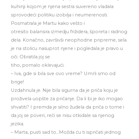
kuhinji kojom je njena sestra suvereno vladala
sprovodeći politiku izobilja i neumerenosti.
Posmatrala je Martu kako vešto i
otresito balansira izmedju frižidera, šporeta i radnog
dela. Konačno, završivši neophodne pripreme, sela
je na stolicu nasuprot njene i pogledala je pravo u
oči. Obratila joj se
tiho, pomalo oklevajući.
– Iva, gde si bila sve ovo vreme? Umrli smo od
brige!
Uzdahnula je. Nije bila sigurna da je priča koju je
proživela uopšte za pričanje. Da li bi je iko mogao
shvatiti? I premda je silno žudela da priča o tome i
da joj se poveri, reči se nisu otkidale sa njenog
jezika.
– Marta, pusti sad to…Možda ću ti ispričati jednog