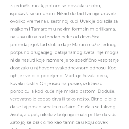
zajednički rucak, potom se povukla u sobu,
ispričavši se umorom. Nikad do tad Iva nije provela
ovoliko vremena u sestrinoj kuci. Uvek je dolazila sa
majkom i Tamarom u nekim formalnim prilikama,
na slavu ili na rodjendan neke od devojčica. I
premda je još tad slutila da je Martin muž iz jednog
potpuno drugačijeg, patrijahalnog sveta, nije mogla
ni da nasluti koje razmere je to specifično vaspitanje
dosezalo u njihovom svakodnevnom odnosu. Kod
njih je sve bilo podeljeno. Marta je čuvala decu,
kuvala i čistila. On je išao na posao, izdržavao
porodicu, a kod kuće nije mrdao prstom. Doduše,
verovatno je cepao drva ili tako nešto. Bitno je bilo
da se taj posao smatra muškim. Gnušala se takvog
života, a opet, nikakav bolji nije imala prilike da vidi.
Zato joj se brak činio kao tamnica u koju čovek