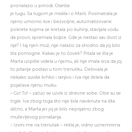
pronalazio u prirodi. Osetila
je tugu. Sa tugom je mislila i o Marti. Posmatrala je
njeno umorno lice i bezvoljne, automatizovane
pokrete kojima se kretala po kuhinji, stavljala vodu
da provri, spremala šoljice. Gde je nestao sav život iz
nje? I taj njen muž, nije nalazio za shodno da joj bilo
šta pomogne. Kakav je to čovek? Pitala se šta je
Marta uopšte videla u njemu, ali nije imala srca da joj
to pitanje postavi u tom trenutku. Delovala je
nekako suviše krhko i ranjivo i Iva nije želela da
pojačava njenu muku.
– Go! To! – začuo se uzvik iz dnevne sobe. Obe su se
trgle. Iva zbog toga što nije bila naviknuta na išta
slično, a Marta jer joj je bilo neprijatno zbog
muževljevog ponašanja.
– Izvini me na trenutak – rekla je, vidno uznemirena