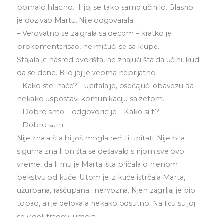
pomalo hladno. Ili joj se tako samo učinilo. Glasno
je dozivao Martu. Nije odgovarala.
– Verovatno se zaigrala sa decom – kratko je
prokomentarisao, ne mičući se sa klupe.
Stajala je nasred dvorišta, ne znajući šta da učini, kud
da se dene. Bilo joj je veoma neprijatno.
– Kako ste inače? – upitala je, osećajući obavezu da
nekako uspostavi komunikaciju sa zetom.
– Dobro smo – odgovorio je – Kako si ti?
– Dobro sam.
Nije znala šta bi još mogla reći ili upitati. Nije bila
sigurna zna li on šta se dešavalo s njom sve ovo
vreme, da li mu je Marta išta pričala o njenom
bekstvu od kuće. Utom je iz kuće istrčala Marta,
užurbana, raščupana i nervozna. Njen zagrljaj je bio
topao, ali je delovala nekako odsutno. Na licu su joj
se videli tragovi umora.