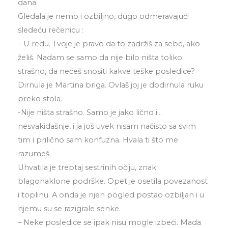
dana.
Gledala je nemo i ozbiljno, dugo odmeravajući
sledeću rečenicu :
– U redu. Tvoje je pravo da to zadržiš za sebe, ako
želiš. Nadam se samo da nije bilo ništa toliko
strašno, da nećeš snositi kakve teške posledice?
Dirnula je Martina briga. Ovlaš joj je dodirnula ruku
preko stola.
-Nije ništa strašno. Samo je jako lično i…
nesvakidašnje, i ja još uvek nisam načisto sa svim
tim i prilično sam konfuzna. Hvala ti što me
razumeš.
Uhvatila je treptaj sestrinih očiju, znak
blagonaklone podrške. Opet je osetila povezanost
i toplinu. A onda je njen pogled postao ozbiljan i u
njemu su se razigrale senke.
– Neke posledice se ipak nisu mogle izbeći. Mada