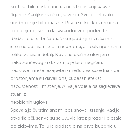
kojih su bile naslagane razne sitnice, kojekakve
figurice, školjke, svećice, suveniri. Sve je delovalo
uredno i nije bilo prasine. Pitala se koliko vremena
treba njenoj sestri da svakodnevno podiže te
džidža- bidze, briše prašinu ispod njih i vraća ih na
isto mesto. Iva nije bila neuredna, ali ipak nije marila
toliko za svaki detalj. Kovitlac prašine ulovljen u
traku sunčevog zraka za nju je bio magičan.
Paukove mreže razapete između dva susedna zida
prostorijama su davali onaj čudesan efekat
napuštenosti i misterije. A Iva je volela da sagledava
stvari iz
neobicnih uglova.
Spavala je čvrstim snom, bez snova i trzanja. Kad je
otvorila oči, senke su se uvukle kroz prozor i plesale
po zidovima. To ju je podsetilo na prvo buđenje u