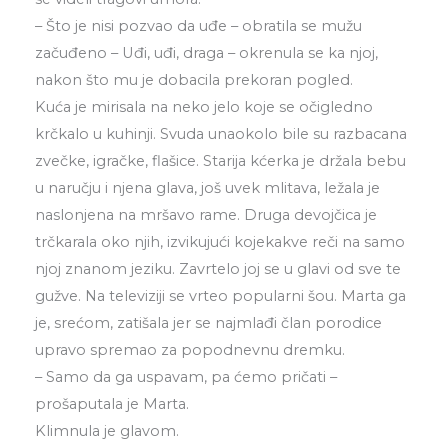
– Što je nisi pozvao da uđe – obratila se mužu
začuđeno – Uđi, uđi, draga – okrenula se ka njoj,
nakon što mu je dobacila prekoran pogled.
Kuća je mirisala na neko jelo koje se očigledno
krčkalo u kuhinji. Svuda unaokolo bile su razbacana
zvečke, igračke, flašice. Starija kćerka je držala bebu
u naručju i njena glava, još uvek mlitava, ležala je
naslonjena na mršavo rame. Druga devojčica je
trčkarala oko njih, izvikujući kojekakve reči na samo
njoj znanom jeziku. Zavrtelo joj se u glavi od sve te
gužve. Na televiziji se vrteo popularni šou. Marta ga
je, srećom, zatišala jer se najmlađi član porodice
upravo spremao za popodnevnu dremku.
– Samo da ga uspavam, pa ćemo pričati –
prošaputala je Marta.
Klimnula je glavom.