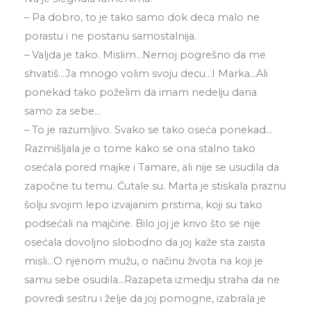
– Pa dobro, to je tako samo dok deca malo ne
porastu i ne postanu samostalnija.
– Valjda je tako. Mislim…Nemoj pogrešno da me
shvatiš…Ja mnogo volim svoju decu…I Marka…Ali
ponekad tako poželim da imam nedelju dana
samo za sebe…
– To je razumljivo. Svako se tako oseća ponekad…
Razmišljala je o tome kako se ona stalno tako
osećala pored majke i Tamare, ali nije se usudila da
započne tu temu. Ćutale su. Marta je stiskala praznu
šolju svojim lepo izvajanim prstima, koji su tako
podsećali na majčine. Bilo joj je krivo što se nije
osećala dovoljno slobodno da joj kaže sta zaista
misli…O njenom mužu, o načinu života na koji je
samu sebe osudila…Razapeta izmedju straha da ne
povredi sestru i želje da joj pomogne, izabrala je