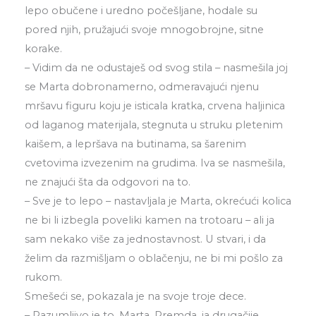
lepo obučene i uredno počešljane, hodale su
pored njih, pružajući svoje mnogobrojne, sitne
korake.
– Vidim da ne odustaješ od svog stila – nasmešila joj
se Marta dobronamerno, odmeravajući njenu
mršavu figuru koju je isticala kratka, crvena haljinica
od laganog materijala, stegnuta u struku pletenim
kaišem, a lepršava na butinama, sa šarenim
cvetovima izvezenim na grudima. Iva se nasmešila,
ne znajući šta da odgovori na to.
– Sve je to lepo – nastavljala je Marta, okrećući kolica
ne bi li izbegla poveliki kamen na trotoaru – ali ja
sam nekako više za jednostavnost. U stvari, i da
želim da razmišljam o oblačenju, ne bi mi pošlo za
rukom.
Smešeći se, pokazala je na svoje troje dece.
– Razumljivo je to, Marta. Premda, ja drugačije