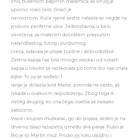
znoj busenom papirnih maramica, ali on joj je
uporno rosio čelo, čineći je
nervoznom. Kuća njene sestre nalazila se negde na
polovini periferne ulice. Jednostavna, u belo
okrečena, sa malenim dvorištem prepunim
narandžastog, žutog i purpurnog
cveća, odavala je utisak topline i dobrodošlice.
Zelena kapija nije bila mnogo visoka i od ostalih
kapija u okolini se razlikovala po tome što nije imala
šiljke. To joj se sviđalo. I
ranije je dolazila kod Marte, premda ne često, ali
nikada u ovakvom raspoloženju. Zbog toga ili
nečeg drugog, ko zna čega, osetila se nekako
zaštićeno.
Visok i krupan muškarac, go do pojasa, sedeo je na
drvenoj dasci razapetoj između dva panja. Pušio je.
Bio je to Martin muž. Pružio joj ruku uljudno i