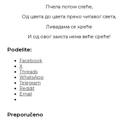
Пчела потом слеће,
Од цвета до цвета преко читавог света,
Ливадама се креће
И од овог заиста нема веће среће!
Podelite:
Facebook
X
Threads
WhatsApp
Telegram
Reddit
Email
Preporučeno