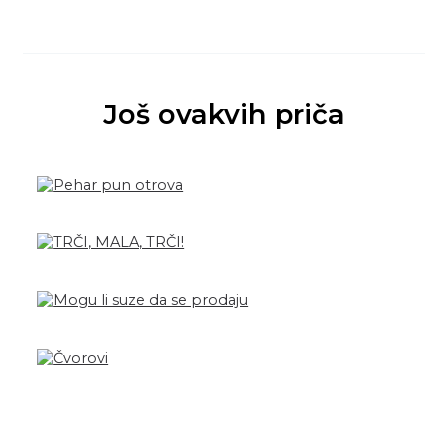
Još ovakvih priča