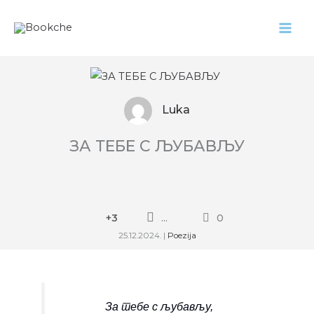
Pređi
na
sadržaj
Luka
ЗА ТЕБЕ С ЉУБАВЉУ
+3
...
0
25.12.2024.
|
Poezija
За тебе с љубављу,