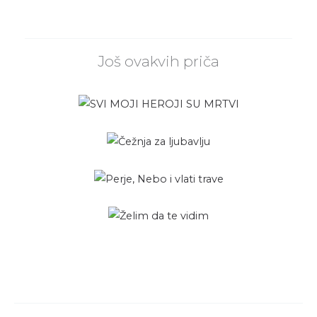
Još ovakvih priča