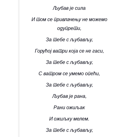
Љубав је сила
И том се привлачењу не можемо
одупрети,
За тебе с љубављу,
Горућој ватри која се не гаси,
За тебе с љубављу,
С ватром се умемо опећи,
За тебе с љубављу,
Љубав је рана,
Рани ожиљак
И ожиљку мелем.
За тебе с љубављу,