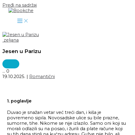
Pređi na sadržaj
zeljana
Jesen u Parizu
...
0
19.10.2025.
|
Romantični
1. poglavlje
Duvao je snažan vetar već treći dan, i kiša je
povremeno sipila. Novosadske ulice su bile prazne,
sumorne, tihe. Nikome se nije izlazilo. Samo oni koji su
morali odlazili su na posao, i žurili da plate račune koji
su tih dana stigli na kućnu adresu. Gužve nije bilo, ali