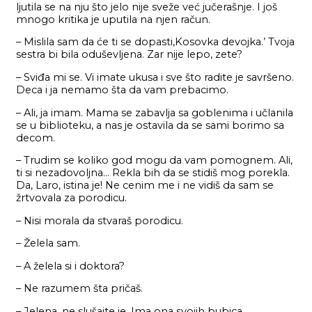
ljutila se na nju što jelo nije sveže već jučerašnje. I još
mnogo kritika je uputila na njen račun.
– Mislila sam da će ti se dopasti,Kosovka devojka.’ Tvoja
sestra bi bila oduševljena. Zar nije lepo, zete?
– Sviđa mi se. Vi imate ukusa i sve što radite je savršeno.
Deca i ja nemamo šta da vam prebacimo.
– Ali, ja imam. Mama se zabavlja sa goblenima i učlanila
se u biblioteku, a nas je ostavila da se sami borimo sa
decom.
– Trudim se koliko god mogu da vam pomognem. Ali,
ti si nezadovoljna… Rekla bih da se stidiš mog porekla.
Da, Laro, istina je! Ne cenim me i ne vidiš da sam se
žrtvovala za porodicu.
– Nisi morala da stvaraš porodicu.
– Želela sam.
– A želela si i doktora?
– Ne razumem šta pričaš.
– Jelena, ne slušajte je. Ima ona svojih bubica…