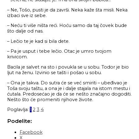
– Ne, Tošo, pusti je da završi. Neka kaže šta misli. Neka
izbaci sve iz sebe.
– Neću ti više ništa reći. Hoću samo da taj čovek bude
što dalje od nas.
– Lečio te je kad si bila dete.
– Pa je usput i tebe lečio. Otac je umro tvojom
krivicom.
Bacila je salvet na sto i povukla se u sobu. Todor je bio
ljut na ženu. Izvinio se tašti i pošao u sobu.
– Ona je takva. Do sutra će se već smiriti – ubeđivao je
Toša svoju taštu, a ona je i dalje stajala na istom mestu i
ćutala. Predosećao je da će se nešto značajno dogoditi.
Nešto što će promeniti njihove živote.
Poglavlja:
1
2
3
4
Podelite:
Facebook
X