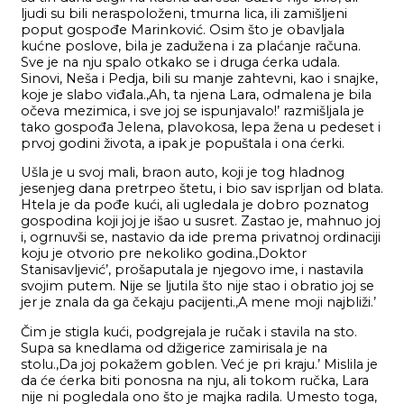
ljudi su bili neraspoloženi, tmurna lica, ili zamišljeni
poput gospođe Marinković. Osim što je obavljala
kućne poslove, bila je zadužena i za plaćanje računa.
Sve je na nju spalo otkako se i druga ćerka udala.
Sinovi, Neša i Pedja, bili su manje zahtevni, kao i snajke,
koje je slabo viđala.,Ah, ta njena Lara, odmalena je bila
očeva mezimica, i sve joj se ispunjavalo!’ razmišljala je
tako gospođa Jelena, plavokosa, lepa žena u pedeset i
prvoj godini života, a ipak je popuštala i ona ćerki.
Ušla je u svoj mali, braon auto, koji je tog hladnog
jesenjeg dana pretrpeo štetu, i bio sav isprljan od blata.
Htela je da pođe kući, ali ugledala je dobro poznatog
gospodina koji joj je išao u susret. Zastao je, mahnuo joj
i, ogrnuvši se, nastavio da ide prema privatnoj ordinaciji
koju je otvorio pre nekoliko godina.,Doktor
Stanisavljević’, prošaputala je njegovo ime, i nastavila
svojim putem. Nije se ljutila što nije stao i obratio joj se
jer je znala da ga čekaju pacijenti.,A mene moji najbliži.’
Čim je stigla kući, podgrejala je ručak i stavila na sto.
Supa sa knedlama od džigerice zamirisala je na
stolu.,Da joj pokažem goblen. Već je pri kraju.’ Mislila je
da će ćerka biti ponosna na nju, ali tokom ručka, Lara
nije ni pogledala ono što je majka radila. Umesto toga,