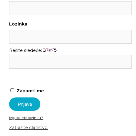
Lozinka
Rešite sledeće:
Zapamti me
Izgubili ste lozinku?
Zatražite članstvo