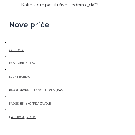
Kako upropastiti život jednim „da“?!
Nove priče
OGLEDALO
KAD UMRE LJUBAV
NJEN PRATILAC
KAKO UPROPASTITI ŽIVOT JEDNIM „DA“?!
KAD SE BIK I ŠKORPIJA ZAVOLE
ДАЛЕКО И ДУБОКО