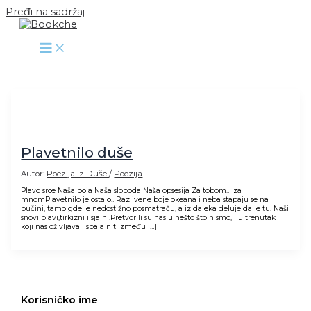
Pređi na sadržaj
Plavetnilo duše
Autor:
Poezija Iz Duše
/
Poezija
Plavo srce Naša boja Naša sloboda Naša opsesija Za tobom… za
mnomPlavetnilo je ostalo…Razlivene boje okeana i neba stapaju se na
pučini, tamo gde je nedostižno posmatraču, a iz daleka deluje da je tu. Naši
snovi plavi,tirkizni i sjajni.Pretvorili su nas u nešto što nismo, i u trenutak
koji nas oživljava i spaja nit između […]
Korisničko ime