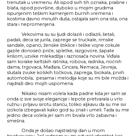
trenutak u vremenu. Ali ispod svih tih oznaka, prašine i
blata, ispod površine, duboko u mojim grudima
ispunjenim teškim kamenjem burnih vremena i
kostima davno minulih duša, ostajala sam ona ista, ona
stara i nepromenjena.
Vekovima su su ljudi dolazili i odlazili, šetali,
padali, deca se jurila, zaprege se truckale, rimske
sandale, opanci, ženske štiklice i teške vojne cokule
gazile donoseći priče, spletke, razgovore, šapate
krišom, uzvike mlekadžija i raznosača novina. Viđala
sam korake keltskih ratnika, robova, radnika, noćnih
dama, trgovaca, Mađara, Cincara, Nemaca, Jevreja,
slušala zvuke kolskih točkova, zaprega, bicikala, prvih
automobila, pesama i melodija koje su mi bile možda i
najdraži deo mojih uspomena.
Nikako nisam volela kada padne kiša jer sam se
onda iz sve svoje elegancije i lepote pretvarala u vrlo
ružnu i prljavu sirotu staricu, toliko aljkavu da su me svi
izokola izbegavali kako god su znali i umeli. Tada su me
jedino deca volela jer sam im bivala vrlo zabavna i
smešna.
Onda je došao najstrašniji dan u mom