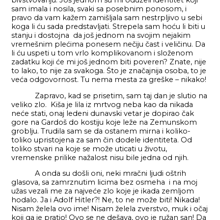
bivstvovanju. Još jednom su mi oduzeli identitet koji
sam imala i nosila, svaki sa posebnim ponosom, i
pravo da vam kažem zamišljala sam nestrpljivo u sebi
koga li ću sada predstavljati. Strepela sam hoću li biti u
stanju i dostojna da još jednom na svojim nejakim
vremešnim plećima ponesem nečiju čast i veličinu. Da
li ću uspeti u tom vrlo komplikovanom i složenom
zadatku koji će mi još jednom biti poveren? Znate, nije
to lako, to nije za svakoga. Što je značajnija osoba, to je
veća odgovornost. Tu nema mesta za greške – nikako!
Zapravo, kad se prisetim, sam taj dan je slutio na
veliko zlo. Kiša je lila iz mrtvog neba kao da nikada
neće stati, onaj ledeni dunavski vetar je dopirao čak
gore na Gardoš do kostiju koje leže na Zemunskom
groblju. Trudila sam se da ostanem mirna i koliko-
toliko upristojena za sam čin dodele identiteta. Od
toliko stvari na koje se može uticati u životu,
vremenske prilike nažalost nisu bile jedna od njih.
A onda su došli oni, neki mračni ljudi oštrih
glasova, sa zamrznutim licima bez osmeha i na moj
užas vezali me za najveće zlo koje je ikada zemljom
hodalo. Ja i Adolf Hitler?! Ne, to ne može biti! Nikada!
Nisam želela ovo ime! Nisam želela zverstvo, muk i očaj
koji ga je pratio! Ovo se ne dešava, ovo je ružan san! Da