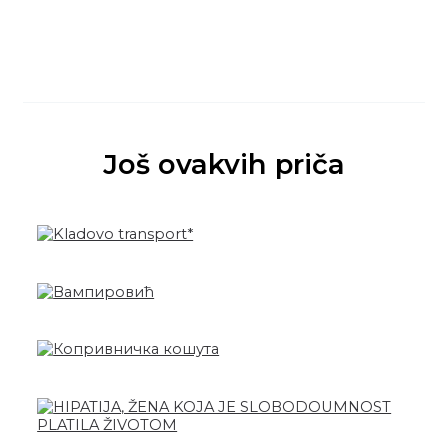
Još ovakvih priča