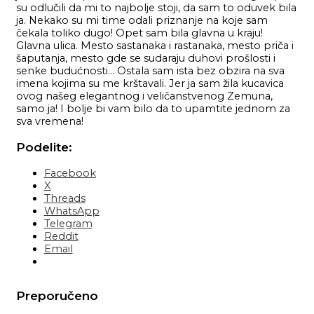
su odlučili da mi to najbolje stoji, da sam to oduvek bila
ja. Nekako su mi time odali priznanje na koje sam
čekala toliko dugo! Opet sam bila glavna u kraju!
Glavna ulica. Mesto sastanaka i rastanaka, mesto priča i
šaputanja, mesto gde se sudaraju duhovi prošlosti i
senke budućnosti… Ostala sam ista bez obzira na sva
imena kojima su me krštavali. Jer ja sam žila kucavica
ovog našeg elegantnog i veličanstvenog Zemuna,
samo ja! I bolje bi vam bilo da to upamtite jednom za
sva vremena!
Podelite:
Facebook
X
Threads
WhatsApp
Telegram
Reddit
Email
Preporučeno