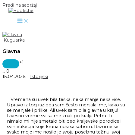
Pređi na sadržaj
Kuguarka
Glavna
+1
...
0
15.04.2026.
|
Istorijski
Vremena su uvek bila teška, neka manje neka više.
Upravo iz tog razloga sam često menjala ime, kako su
se menjale i prilike. Ali uvek sam bila glavna u kraju!
Izvesno vreme svi su me znali po kralju Petru I i
nimalo mi nije smetalo biti deo kraljevske porodice i
svih etikecija koje kruna nosi sa sobom. Razume se,
svako moje ime nosilo je svoju posebnu težinu, svoj