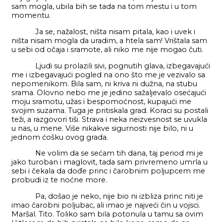
sam mogla, ubila bih se tada na tom mestu i u tom
momentu.
Ja se, nažalost, ništa nisam pitala, kao i uvek i
ništa nisam mogla da uradim, a htela sam! Vrištala sam
u sebi od očaja i sramote, ali niko me nije mogao čuti.
Ljudi su prolazili sivi, pognutih glava, izbegavajući
me i izbegavajući pogled na ono što me je vezivalo sa
nepomenikom. Bila sam, ni kriva ni dužna, na stubu
srama. Olovno nebo me je jedino sažaljevalo osećajući
moju sramotu, užas i bespomoćnost, kupajući me
svojim suzama. Tuga je pritiskala grad. Koraci su postali
teži, a razgovori tiši. Strava i neka neizvesnost se uvukla
u nas, u mene. Više nikakve sigurnosti nije bilo, ni u
jednom ćošku ovog grada.
Ne volim da se sećam tih dana, taj period mi je
jako turoban i maglovit, tada sam privremeno umrla u
sebi i čekala da dođe princ i čarobnim poljupcem me
probudi iz te noćne more.
Pa, došao je neko, nije bio ni izbliza princ niti je
imao čarobni poljubac, ali imao je najveći čin u vojsci.
Maršal. Tito. Toliko sam bila potonula u tamu sa ovim