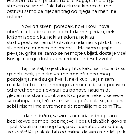
Hitlerom da bih pristala na bilo koga, samo da ga
stresem sa sebe! Dala bih celu varikinom da me
ostružu samo da nijedan trag od njega na meni ne
ostane!
Novi društveni poredak, novi likovi, nova
obećanja. Ljudi su opet počeli da me gledaju, neki
krišom ispod oka, neki s nadom, neki sa
strahopoštovanjem. Prolazili su udarnici s plakatima,
studenti sa grlenim pesmama … Ma samo igrajte,
pevajte, grlite se, samo se nemojte ubijati, dosta je više!
Kostiju nam je dosta za narednih pedeset života!
Taj maršal, to jest drug Tito, kako sam čula da su
ga neki zvali, je neko vreme obeležio deo mog
postojanja, neki su ga hvalili, neki kudili, a ja nisam
marila. Trebalo mi je mnogo vremena da se oporavim
od prethodnog nekrsta i da ponovo naučim da
gledam na stvari pozitivno. Kao posle neke loše veze
sa psihopatom, lečila sam se dugo, čupala se, radila na
sebi i nisam imala vremena da razmišljam o tom Titu.
I da ne dužim, sasvim iznenada jednog dana,
bez ikakve pompe, bez najave i bez ulizivačkih govora
– puf! Vratili su mi moj stari, pravi identitet. Jao radosti,
jao sreće! Pa plakala bih od miline da sam mogla! Ipak