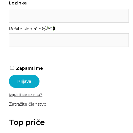
Lozinka
Rešite sledeće:
Zapamti me
Izgubili ste lozinku?
Zatražite članstvo
Top priče