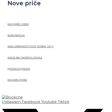
Nove priče
KAD UMRE LJUBAV
NJEN PRATILAC
KAKO UPROPASTITI ŽIVOT JEDNIM „DA“?!
KAD SE BIK I ŠKORPIJA ZAVOLE
ДАЛЕКО И ДУБОКО
KAD DAN UTIHNE
Instagram
Facebook
Youtube
Tiktok