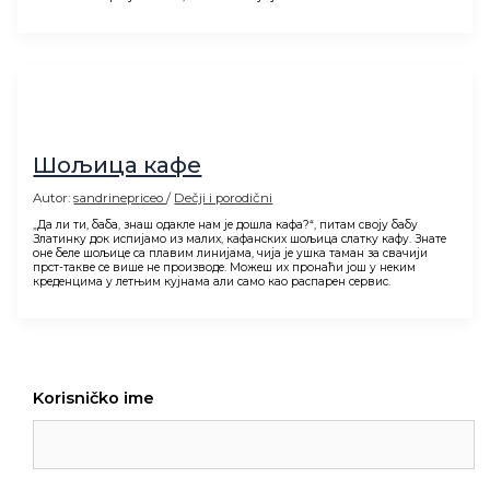
Шољица кафе
Autor:
sandrinepriceo
/
Dečji i porodični
„Да ли ти, баба, знаш одакле нам је дошла кафа?“, питам своју бабу
Златинку док испијамо из малих, кафанских шољица слатку кафу. Знате
оне беле шољице са плавим линијама, чија је ушка таман за свачији
прст-такве се више не производе. Можеш их пронаћи још у неким
креденцима у летњим кујнама али само као распарен сервис.
Korisničko ime