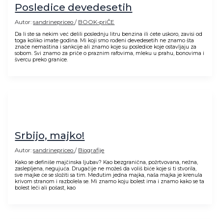
Posledice devedesetih
Autor:
sandrinepriceo
/
BOOK-priČE
Da li ste sa nekim već delili poslednju litru benzina ili ćete uskoro, zavisi od
toga koliko imate godina. Mi koji smo rođeni devedesetih ne znamo šta
znače nemaština i sankcije ali znamo koje su posledice koje ostavljaju za
sobom. Svi znamo za priče o praznim rafovima, mleku u prahu, bonovima i
švercu preko granice.
Srbijo, majko!
Autor:
sandrinepriceo
/
Biografije
Kako se definiše majčinska ljubav? Kao bezgranična, požrtvovana, nežna,
zaslepljena, negujuća. Drugačije ne možeš da voliš biće koje si ti stvorila,
sve majke će se složiti sa tim. Međutim jedna majka, naša majka je krenula
krivom stranom i razbolela se. Mi znamo koju bolest ima i znamo kako se ta
bolest leči ali pošast, kao