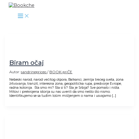
Pređi
na
sadržaj
Biram očaj
Autor:
sandrinepriceo
/
BOOK-priČE
Nebeski narod, narod večitog otpora, Balkanci, zemlja trećeg sveta, zona
žrtvovanja, tranzit, interesna zona, geopolitička rupa, predvorje Evrope,
radna kolonija. Šta smo mi? Šta si ti? Šta je Srbija? Sve pomalo i ništa.
Mitovi i prekrojena istorija su nas uverili da smo nešto što nismo.
Identifikujemo se sa tuđim lošim mišljenjem o nama i usvajamo […]