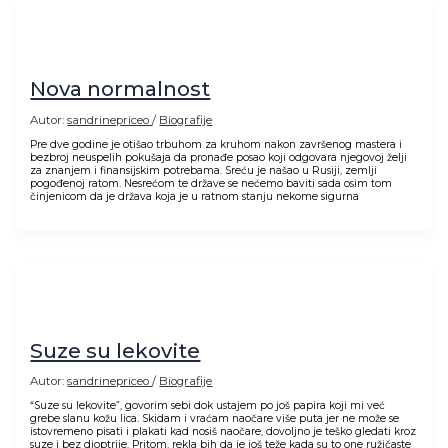
Nova normalnost
Autor:
sandrinepriceo
/
Biografije
Pre dve godine je otišao trbuhom za kruhom nakon završenog mastera i
bezbroj neuspelih pokušaja da pronađe posao koji odgovara njegovoj želji
za znanjem i finansijskim potrebama. Sreću je našao u Rusiji, zemlji
pogođenoj ratom. Nesrećom te države se nećemo baviti sada osim tom
činjenicom da je država koja je u ratnom stanju nekome sigurna
Suze su lekovite
Autor:
sandrinepriceo
/
Biografije
“Suze su lekovite”, govorim sebi dok ustajem po još papira koji mi već
grebe slanu kožu lica. Skidam i vraćam naočare više puta jer ne može se
istovremeno pisati i plakati kad nosiš naočare, dovoljno je teško gledati kroz
suze i bez dioptrije. Pritom, rekla bih da je još teže kada su to one ružičaste