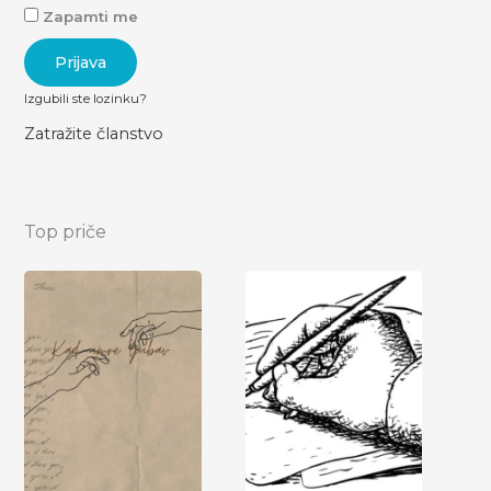
Zapamti me
Izgubili ste lozinku?
Zatražite članstvo
Top priče