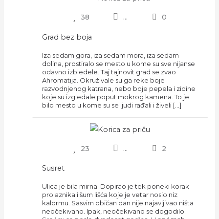
38
...
0
Grad bez boja
Iza sedam gora, iza sedam mora, iza sedam
dolina, prostiralo se mesto u kome su sve nijanse
odavno izbledele. Taj tajnovit grad se zvao
Ahromatija. Okruživale su ga reke boje
razvodnjenog katrana, nebo boje pepela i zidine
koje su izgledale poput mokrog kamena. To je
bilo mesto u kome su se ljudi rađali i živeli […]
23
...
2
Susret
Ulica je bila mirna. Dopirao je tek poneki korak
prolaznika i šum lišća koje je vetar nosio niz
kaldrmu. Sasvim običan dan nije najavljivao ništa
neočekivano. Ipak, neočekivano se dogodilo.