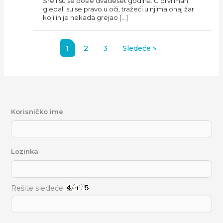
Sreli su se posle dvadeset godina. U prvi mah,
gledali su se pravo u oči, tražeći u njima onaj žar
koji ih je nekada grejao […]
1
2
3
Sledeće »
Korisničko ime
Lozinka
Rešite sledeće: