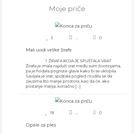
Moje priče
5
...
0
Mali uvidi velike žirafe
1. ŽIRAFA KOJA JE SPUŠTALA VRAT
Žirafa je imala najduži vrat među svim životinjama,
pa je hodala pognute glave kako bi se uklopila.
Savijala je vrat, spuštala pogled i trudila se da
zauzima što manje prostora, kao da će, ako
postanje manja, konačno […]
18
...
0
Cipele za ples