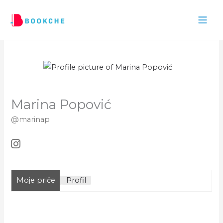
Pređi
na
sadržaj
Marina Popović
@marinap
Moje priče
Profil