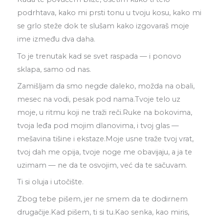
podrhtava, kako mi prsti tonu u tvoju kosu, kako mi
se grlo steže dok te slušam kako izgovaraš moje
ime između dva daha.
To je trenutak kad se svet raspada — i ponovo
sklapa, samo od nas.
Zamišljam da smo negde daleko, možda na obali,
mesec na vodi, pesak pod nama.Tvoje telo uz
moje, u ritmu koji ne traži reči.Ruke na bokovima,
tvoja leđa pod mojim dlanovima, i tvoj glas —
mešavina tišine i ekstaze.Moje usne traže tvoj vrat,
tvoj dah me opija, tvoje noge me obavijaju, a ja te
uzimam — ne da te osvojim, već da te sačuvam.
Ti si oluja i utočište.
Zbog tebe pišem, jer ne smem da te dodirnem
drugačije.Kad pišem, ti si tu.Kao senka, kao miris,