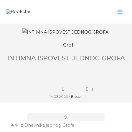
Pređi
na
ZAVRŠENO
sadržaj
Grof
INTIMNA ISPOVEST JEDNOG GROFA
...
1
14.03.2026.
|
Erotski
9.
🎩🌹Iz Dnevnika jednog Grofa