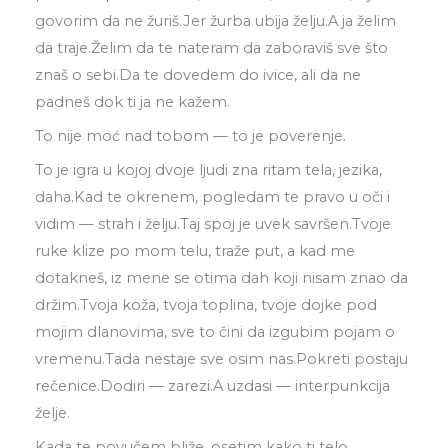
govorim da ne žuriš.Jer žurba ubija želju.A ja želim
da traje.Želim da te nateram da zaboraviš sve što
znaš o sebi.Da te dovedem do ivice, ali da ne
padneš dok ti ja ne kažem.
To nije moć nad tobom — to je poverenje.
To je igra u kojoj dvoje ljudi zna ritam tela, jezika,
daha.Kad te okrenem, pogledam te pravo u oči i
vidim — strah i želju.Taj spoj je uvek savršen.Tvoje
ruke klize po mom telu, traže put, a kad me
dotakneš, iz mene se otima dah koji nisam znao da
držim.Tvoja koža, tvoja toplina, tvoje dojke pod
mojim dlanovima, sve to čini da izgubim pojam o
vremenu.Tada nestaje sve osim nas.Pokreti postaju
rečenice.Dodiri — zarezi.A uzdasi — interpunkcija
želje.
Kada te povučem bliže, osetim kako ti telo