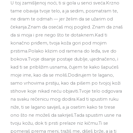
U toj zamišljenoj noći, ti si gola u senci sveća.Krzno
tame obavija tvoje telo, a ja sedim, posmatram te,
ne diram te odmah — jer želim da se užarim od
čekanja.Znam da osećaš moj pogled. Znam da znaš
da si moja i pre nego što te dotaknem.Kad ti
konačno priđem, tvoja koža gori pod mojim
prstima.Polako klizim od ramena do leđa, sve do
bokova.Tvoje disanje postaje dublje, ujednačeno, i
kad ti se približim usnama, čujem te kako šapućeš
moje ime, kao da se moliš.Dodirujem te lagano,
samo vrhovima prstiju, kao da pišem po tvojoj koži
stihove koje nikad neću objaviti.Tvoje telo odgovara
na svaku rečenicu mog dodira.Kad ti spustim ruku
niže, ti se lagano saviješ, a ja osetim kako te trese
ono što ne možeš da sakriješ.Tada spustim usne na
tvoju kožu, dok ti prsti prelaze niz kičmu.Ti se
pomeraš prema meni, tražiš me, dišeš brže, a ja ti