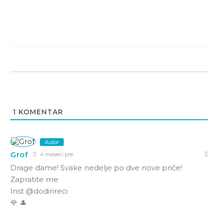
1
KOMENTAR
Autor
Grof
4 meseci pre
Drage dame! Svake nedelje po dve nove priče!
Zapratite me
Inst @dodirireci
🌹 🎩