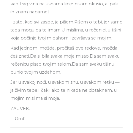
kao trag vina na usnama koje nisam okusio, a ipak
ih znam napamet.
I zato, kad svi zaspe, ja pišem.Pišem o tebi, jer samo
tada mogu da te imam.U mislima, u rečenici, u tišini
koja počinje tvojim dahom i završava se mojim.
Kad jednom, možda, pročitaš ove redove, možda
ćeš znati.Da si bila svaka moja misao.Da sam svaku
rečenicu pisao tvojim telom.Da sam svaku tišinu
punio tvojim uzdahom.
Jer u svakoj noći, u svakom snu, u svakom retku —
ja živim tebe.I čak i ako te nikada ne dotaknem, u
mojim mislima si moja.
ZAUVEK.
—Grof