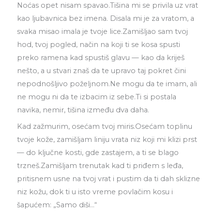
Noćas opet nisam spavao.Tišina mi se privila uz vrat
kao ljubavnica bez imena. Disala mi je za vratom, a
svaka misao imala je tvoje lice.Zamišljao sam tvoj
hod, tvoj pogled, način na koji ti se kosa spusti
preko ramena kad spustiš glavu — kao da kriješ
nešto, a u stvari znaš da te upravo taj pokret čini
nepodnošljivo poželjnom.Ne mogu da te imam, ali
ne mogu ni da te izbacim iz sebe.Ti si postala
navika, nemir, tišina između dva daha.
Kad zažmurim, osećam tvoj miris.Osećam toplinu
tvoje kože, zamišljam liniju vrata niz koji mi klizi prst
— do ključne kosti, gde zastajem, a ti se blago
trzneš.Zamišljam trenutak kad ti priđem s leđa,
pritisnem usne na tvoj vrat i pustim da ti dah sklizne
niz kožu, dok ti u isto vreme povlačim kosu i
šapućem: „Samo diši…“