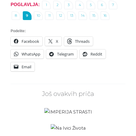
POGLAVLJA:
1
2
3
4
5
6
7
8
9
10
11
12
13
14
15
16
Podelite:
Facebook
X
Threads
WhatsApp
Telegram
Reddit
Email
Još ovakvih priča