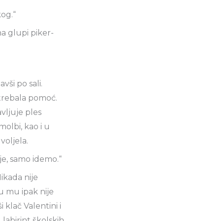
og.“
a glupi piker-
ši po sali.
 trebala pomoć.
vljuje ples
olbi, kao i u
voljela.
boje, samo idemo.“
Nikada nije
u mu ipak nije
 klač Valentini i
 labirint školskih