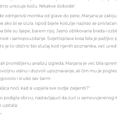
jatno urezuje kožu. Nikakve slobode!
e odmjerivši momka od glave do pete, Marjana je zaključil
ine ako bi se izula. Ispod bijele košulje nazirao se privlačan
 bile su lijepe, barem njoj. Jasno oblikovana brada i ozbi
nost i samopouzdanje. Svijetloplava kosa bila je pažljivo 
to je to obično bio slučaj kod njenih poznanika, već ure
, ali promišljenu analizu izgleda, Marjana je već bila spr
oljnu visinu i dozvoli upoznavanje, ali čim mu je pogle
ogovorio i srušio sav šarm:
ljica noći, kad si uspjela sve ovdje zasjeniti?“
o podigla obrvu, nastavljajući da zuri u samouvjerenog 
upitala:
“