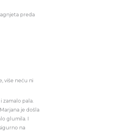
jagnjeta preda
, više neću ni
 i zamalo pala.
 Marjana je došla
o glumila. I
 sigurno na