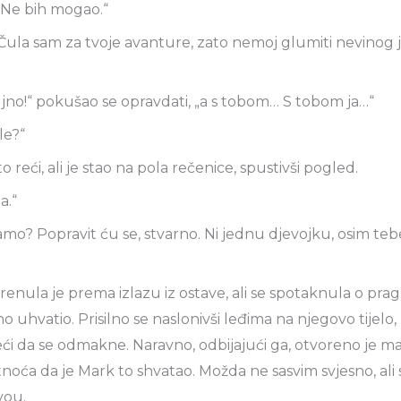
. Ne bih mogao.“
Čula sam za tvoje avanture, zato nemoj glumiti nevinog 
biljno!“ pokušao se opravdati, „a s tobom… S tobom ja…“
le?“
o reći, ali je stao na pola rečenice, spustivši pogled.
a.“
amo? Popravit ću se, stvarno. Ni jednu djevojku, osim tebe
renula je prema izlazu iz ostave, ali se spotaknula o prag
o uhvatio. Prisilno se naslonivši leđima na njegovo tijelo,
ći da se odmakne. Naravno, odbijajući ga, otvoreno je mal
atnoća da je Mark to shvatao. Možda ne sasvim svjesno, ali
vou.