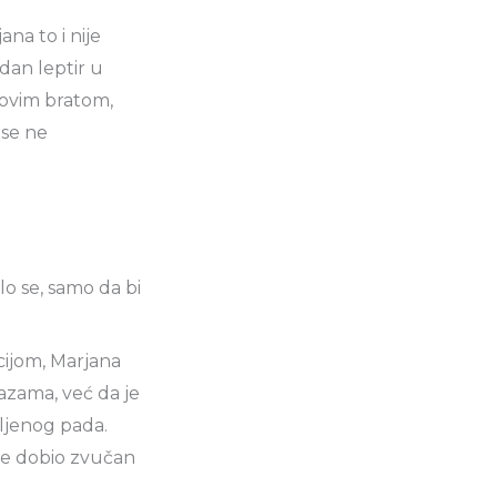
na to i nije
edan leptir u
egovim bratom,
 se ne
ilo se, samo da bi
ijom, Marjana
razama, već da je
ljenog pada.
 je dobio zvučan