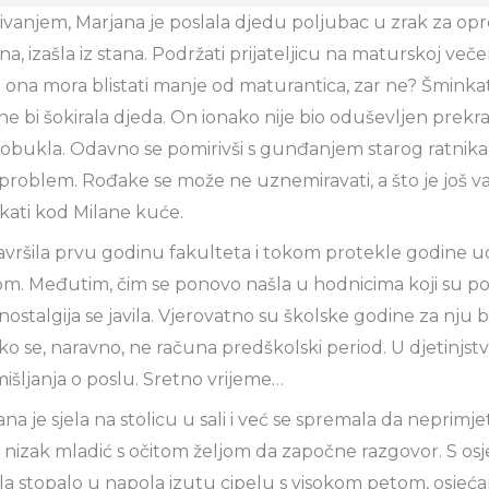
rivanjem, Marjana je poslala djedu poljubac u zrak za opro
, izašla iz stana. Podržati prijateljicu na maturskoj večeri
da ona mora blistati manje od maturantica, zar ne? Šminka
o ne bi šokirala djeda. On ionako nije bio oduševljen pre
 obukla. Odavno se pomirivši s gunđanjem starog ratnika
 problem. Rođake se može ne uznemiravati, a što je još važ
kati kod Milane kuće.
avršila prvu godinu fakulteta i tokom protekle godine u
om. Međutim, čim se ponovo našla u hodnicima koji su po
nostalgija se javila. Vjerovatno su školske godine za nju 
ko se, naravno, ne računa predškolski period. U djetinjstvu 
mišljanja o poslu. Sretno vrijeme…
a je sjela na stolicu u sali i već se spremala da neprimje
ao nizak mladić s očitom željom da započne razgovor. S os
la stopalo u napola izutu cipelu s visokom petom, osjećaj