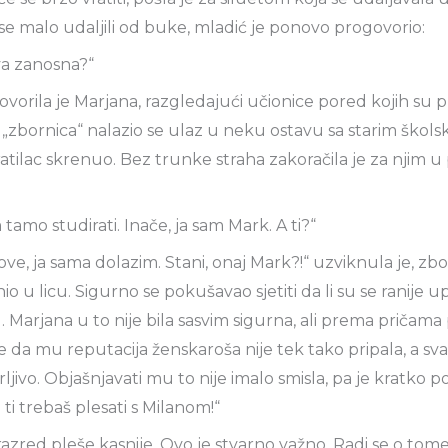
se malo udaljili od buke, mladić je ponovo progovorio:
kva zanosna?“
vorila je Marjana, razgledajući učionice pored kojih su pro
 „zbornica“ nalazio se ulaz u neku ostavu sa starim škol
ratilac skrenuo. Bez trunke straha zakoračila je za njim 
tamo studirati. Inače, ja sam Mark. A ti?“
ve, ja sama dolazim. Stani, onaj Mark?!“ uzviknula je, zb
u licu. Sigurno se pokušavao sjetiti da li su se ranije upo
 Marjana u to nije bila sasvim sigurna, ali prema pričama p
je da mu reputacija ženskaroša nije tek tako pripala, a sv
erljivo. Objašnjavati mu to nije imalo smisla, pa je kratko p
ti trebaš plesati s Milanom!“
 razred pleše kasnije. Ovo je stvarno važno. Radi se o to