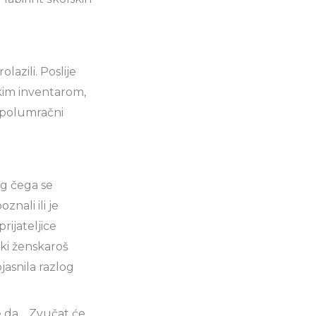
lazili. Poslije
skim inventarom,
u polumračni
og čega se
znali ili je
rijateljice
aki ženskaroš
ojasnila razlog
me da… Zvučat će