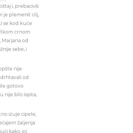
štaj i, prebacivši
 je plemenit cilj,
ti se kod kuće
kratkom crnom
, Marjana od
nije sebe, i
opšte nije
drhtavali od
bile gotovo
nije bilo ispita,
tno izuje cipele,
jećajem žaljenja
ući kako joj