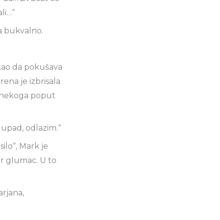
li…“
ma bukvalno.
, kao da pokušava
rena je izbrisala
eo nekoga poput
upad, odlazim.“
ilo“, Mark je
ar glumac. U to
arjana,