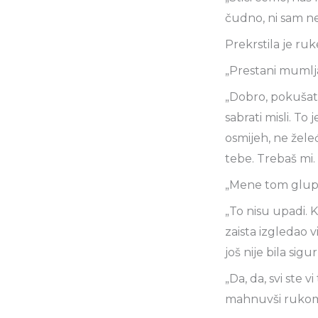
čudno, ni sam ne
Prekrstila je ru
„Prestani mumljati
„Dobro, pokušat 
sabrati misli. To
osmijeh, ne žele
tebe. Trebaš mi.
„Mene tom glupo
„To nisu upadi. 
zaista izgledao 
još nije bila sigu
„Da, da, svi ste v
mahnuvši rukom 