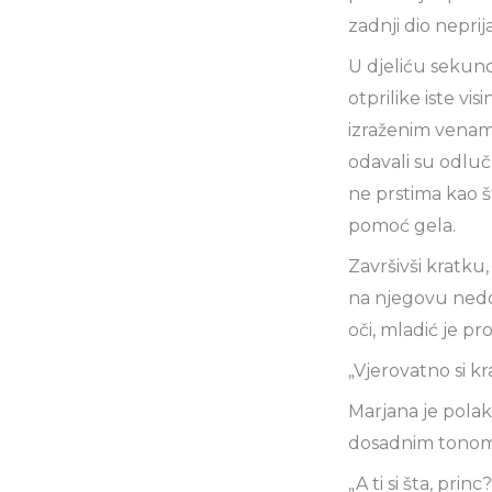
zadnji dio nepri
U djeliću sekund
otprilike iste vis
izraženim venama
odavali su odluč
ne prstima kao š
pomoć gela.
Završivši kratku
na njegovu nedov
oči, mladić je pr
„Vjerovatno si kra
Marjana je polak
dosadnim tonom 
„A ti si šta, princ?