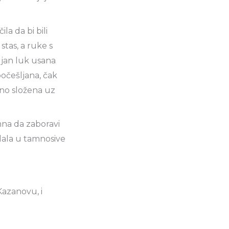
a da bi bili
 stas, a ruke s
ljan luk usana
počešljana, čak
dno složena uz
emna da zaboravi
dala u tamnosive
Kazanovu, i