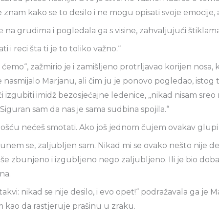
 znam kako se to desilo i ne mogu opisati svoje emocije, a
ke na grudima i pogledala ga s visine, zahvaljujući štikla
 i reci šta ti je to toliko važno.“
ćemo“, zažmirio je i zamišljeno protrljavao korijen nosa
 je nasmijalo Marjanu, ali čim ju je ponovo pogledao, istog t
ći izgubiti imidž bezosjećajne ledenice, „nikad nisam sr
 Siguran sam da nas je sama sudbina spojila.“
šću nećeš smotati. Ako još jednom čujem ovakav glupi 
Kunem se, zaljubljen sam. Nikad mi se ovako nešto nije des
više zbunjeno i izgubljeno nego zaljubljeno. Ili je bio dob
rna.
i takvi: nikad se nije desilo, i evo opet!“ podražavala ga je M
kao da rastjeruje prašinu u zraku.