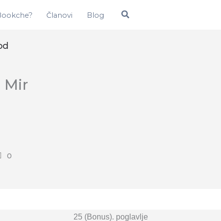
Pretraga
 Bookche?
Članovi
Blog
od
i Mir
0
25 (Bonus). poglavlje