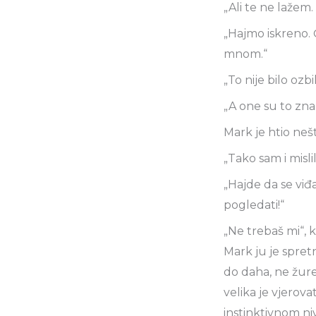
„Ali te ne lažem
„Hajmo iskreno. 
mnom.“
„To nije bilo oz
„A one su to zna
Mark je htio nešt
„Tako sam i mislil
„Hajde da se viđ
pogledati!“
„Ne trebaš mi“, k
Mark ju je spretn
do daha, ne žure
velika je vjerov
instinktivnom ni