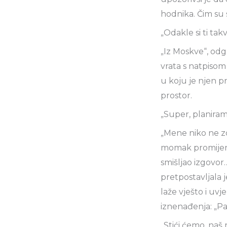
hodnika. Čim su 
„Odakle si ti ta
„Iz Moskve“, odgo
vrata s natpisom
u koju je njen p
prostor.
„Super, planiram 
„Mene niko ne zo
momak promijenio 
smišljao izgovor…
pretpostavljala 
laže vješto i uvj
iznenađenja: „Pa 
„Stići ćemo, naš