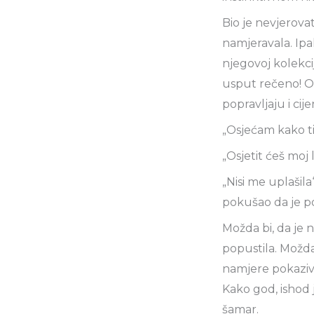
Bio je nevjerovat
namjeravala. Ipak
njegovoj kolekcij
usput rečeno! O 
popravljaju i cij
„Osjećam kako ti 
„Osjetit ćeš moj
„Nisi me uplašila
pokušao da je po
Možda bi, da je
popustila. Možda 
namjere pokaziva
Kako god, ishod 
šamar.