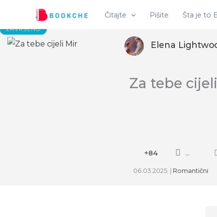
Pređi
Čitajte
Pišite
Šta je to
na
ZAVRŠENO
sadržaj
Elena Lightwo
Za tebe cijel
+84
...
06.03.2025.
|
Romantični