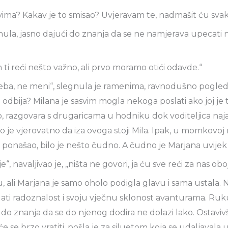
vima? Kakav je to smisao? Uvjeravam te, nadmašit ću svak
nula, jasno dajući do znanja da se ne namjerava upecati n
ti reći nešto važno, ali prvo moramo otići odavde.“
reba, ne meni“, slegnula je ramenima, ravnodušno pogledav
o odbija? Milana je sasvim mogla nekoga poslati ako joj je
o, razgovara s drugaricama u hodniku dok voditeljica naja
 je vjerovatno da iza ovoga stoji Mila. Ipak, u momkovoj m
e ponašao, bilo je nešto čudno. A čudno je Marjana uvijek 
je“, navaljivao je, „ništa ne govori, ja ću sve reći za nas o
u, ali Marjana je samo oholo podigla glavu i sama ustala. 
dati radoznalost i svoju vječnu sklonost avanturama. Ruk
i do znanja da se do njenog dodira ne dolazi lako. Ostavivši
će se brzo vratiti, pošla je za siluetom koja se udaljavala u