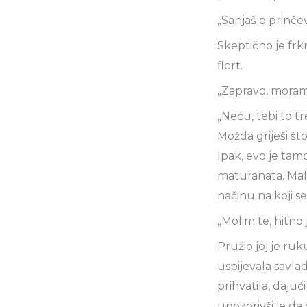
„Sanjaš o prinče
Skeptično je frk
flert.
„Zapravo, moram 
„Neću, tebi to t
Možda griješi št
Ipak, evo je tam
maturanata. Malo
načinu na koji s
„Molim te, hitno 
Pružio joj je ruk
uspijevala savla
prihvatila, dajuć
upozorivši je da 