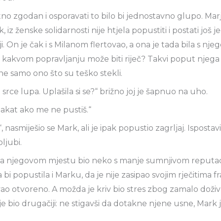
no zgodan i osporavati to bilo bi jednostavno glupo. Marja
, iz ženske solidarnosti nije htjela popustiti i postati još j
i. On je čak i s Milanom flertovao, a ona je tada bila s nj
kakvom popravljanju može biti riječ? Takvi poput njega
ene samo ono što su teško stekli.
srce lupa. Uplašila si se?“ brižno joj je šapnuo na uho.
 lakat ako me ne pustiš.“
“, nasmiješio se Mark, ali je ipak popustio zagrljaj. Ispostav
ljubi.
 na njegovom mjestu bio neko s manje sumnjivom reputac
bi popustila i Marku, da je nije zasipao svojim rječitima f
o otvoreno. A možda je kriv bio stres zbog zamalo doživ
je bio drugačiji: ne stigavši da dotakne njene usne, Mark