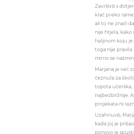
Završivši s dotje
klač preko ramena
ali to ne znači 
nije htjela, kak
haljinom koju je
toga nije pravila
mirno se našmin
Marjana je već z
čeznula za škol
topota učenika, 
najbezbrižnije. A
projekata ni raz
Uzahnuvši, Marjan
kada joj je priš
ponovo je spusti